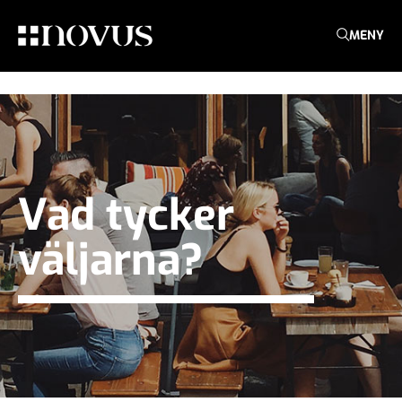
MENY
Vad tycker
väljarna?