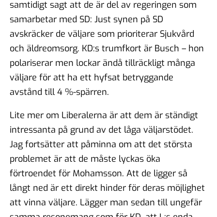
samtidigt sagt att de är del av regeringen som
samarbetar med SD: Just synen på SD
avskräcker de väljare som prioriterar Sjukvård
och äldreomsorg. KD:s trumfkort är Busch – hon
polariserar men lockar ändå tillräckligt många
väljare för att ha ett hyfsat betryggande
avstånd till 4 %-spärren.
Lite mer om Liberalerna är att dem är ständigt
intressanta på grund av det låga väljarstödet.
Jag fortsätter att påminna om att det största
problemet är att de måste lyckas öka
förtroendet för Mohamsson. Att de ligger så
långt ned är ett direkt hinder för deras möjlighet
att vinna väljare. Lägger man sedan till ungefär
samma resonemang som för KD, att L:s enda