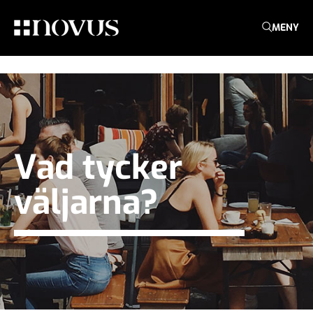
MENY
Vad tycker
väljarna?