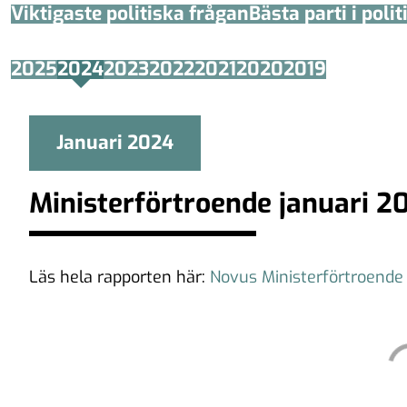
Viktigaste politiska frågan
Bästa parti i poli
2025
2024
2023
2022
2021
2020
2019
Januari 2024
Ministerförtroende januari 2
Läs hela rapporten här:
Novus Ministerförtroende