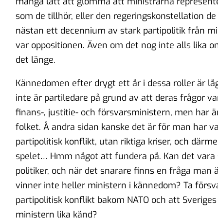
många lätt att glömma att ministrarna representer
som de tillhör, eller den regeringskonstellation d
nästan ett decennium av stark partipolitik från mi
var oppositionen. Även om det nog inte alls lika
det länge.
Kännedomen efter drygt ett år i dessa roller är lå
inte är partiledare på grund av att deras frågor var
finans-, justitie- och försvarsministern, men har
folket. Å andra sidan kanske det är för man har var
partipolitisk konflikt, utan riktiga kriser, och där
spelet… Hmm något att fundera på. Kan det vara s
politiker, och när det snarare finns en fråga man 
vinner inte heller ministern i kännedom? Ta förs
partipolitisk konflikt bakom NATO och att Sverige
ministern lika känd?