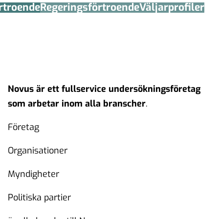
örtroende
Regerings­förtroende
Väljarprofiler
Novus är ett fullservice undersökningsföretag
som arbetar inom alla branscher
.
Företag
Organisationer
Myndigheter
Politiska partier