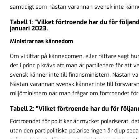
samtidigt som nästan varannan svensk inte känner
Tabell 1: ”Vilket förtroende har du för följa
januari 2023.
Ministrarnas kännedom
Om vi tittar på kännedomen, eller rättare sagt hu
det i princip krävs att man är partiledare för att 
svensk känner inte till finansministern. Nästan var 
Nästan varannan svensk känner inte till försvarsmi
miljöministern när man frågar om förtroendet fö
Tabell 2: ”Vilket förtroende har du för följan
Förtroendet för politiker är mycket polariserat, d
utan den partipolitiska polariseringen är djup sed