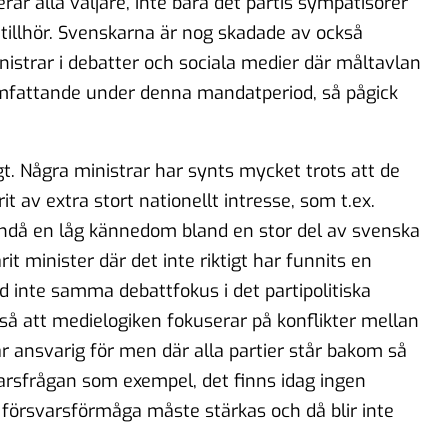
ar alla väljare, inte bara det partis sympatisörer
e tillhör. Svenskarna är nog skadade av också
nistrar i debatter och sociala medier där måltavlan
 omfattande under denna mandatperiod, så pågick
gt. Några ministrar har synts mycket trots att de
it av extra stort nationellt intresse, som t.ex.
 ändå en låg kännedom bland en stor del av svenska
it minister där det inte riktigt har funnits en
med inte samma debattfokus i det partipolitiska
å att medielogiken fokuserar på konflikter mellan
är ansvarig för men där alla partier står bakom så
varsfrågan som exempel, det finns idag ingen
s försvarsförmåga måste stärkas och då blir inte