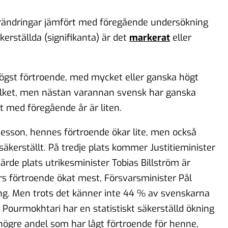
förändringar jämfört med föregående undersökning
kerställda (signifikanta) är det
markerat
eller
högst förtroende, med mycket eller ganska högt
folket, men nästan varannan svensk har ganska
t med föregående år är liten.
tesson, hennes förtroende ökar lite, men också
äkerställt. På tredje plats kommer Justitieminister
ärde plats utrikesminister Tobias Billström är
rs förtroende ökat mest, Försvarsminister Pål
ång. Men trots det känner inte 44 % av svenskarna
 Pourmokhtari har en statistiskt säkerställd ökning
 högre andel som har lågt förtroende för henne,