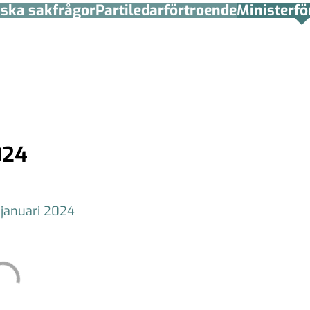
tiska sakfrågor
Partiledar­förtroende
Minister­­f
024
 januari 2024