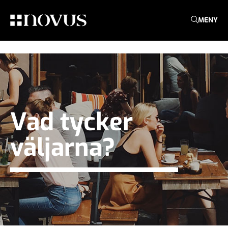
MENY
Vad tycker
väljarna?