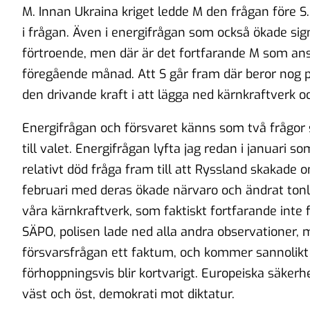
M. Innan Ukraina kriget ledde M den frågan före S.
i frågan. Även i energifrågan som också ökade signif
förtroende, men där är det fortfarande M som an
föregående månad. Att S går fram där beror nog p
den drivande kraft i att lägga ned kärnkraftverk o
Energifrågan och försvaret känns som två frågo
till valet. Energifrågan lyfta jag redan i januari 
relativt död fråga fram till att Ryssland skakade 
februari med deras ökade närvaro och ändrat tonl
våra kärnkraftverk, som faktiskt fortfarande inte f
SÄPO, polisen lade ned alla andra observationer, 
försvarsfrågan ett faktum, och kommer sannolikt 
förhoppningsvis blir kortvarigt. Europeiska säkerh
väst och öst, demokrati mot diktatur.