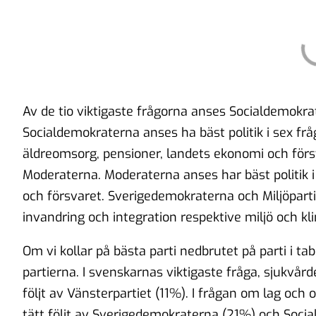
Av de tio viktigaste frågorna anses Socialdemokrate
Socialdemokraterna anses ha bäst politik i sex fråg
äldreomsorg, pensioner, landets ekonomi och förs
Moderaterna. Moderaterna anses har bäst politik i t
och försvaret. Sverigedemokraterna och Miljöpartiet
invandring och integration respektive miljö och kl
Om vi kollar på bästa parti nedbrutet på parti i tab
partierna. I svenskarnas viktigaste fråga, sjukvår
följt av Vänsterpartiet (11%). I frågan om lag och
tätt följt av Sverigedemokraterna (21%) och Soc