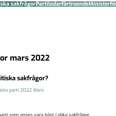
tiska sakfrågor
Partiledar­förtroende
Minister­­f
ågor mars 2022
litiska sakfrågor?
sta parti 2022 Mars
rti som anses vara bäst i olika sakfrågor.