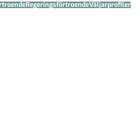
örtroende
Regerings­förtroende
Väljarprofiler