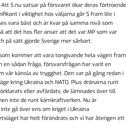
 Att S nu satsar på försvaret ökar deras förtroende
ikant i viktighet hos väljarna går S fram lite i
ses vara bäst och är kvar på samma nivå som
å att det hos fler anser att det var MP som var
ch på sätt gjorde Sverige mer sårbart.
r som kommer att vara tongivande hela vägen fram
som en sådan fråga, försvarsfrågan har varit en
om vår känsla av trygghet. Den var på gång redan i
äge kring Ukraina och NATO. Plus drönarna runt
örklarats eller avfärdats, de lämnades över till
men inte de runt kärnkraftverken. Nu är
inte gå över ens om kriget i Ukraina
etsläget har helt förändrats och vi har återigen ett