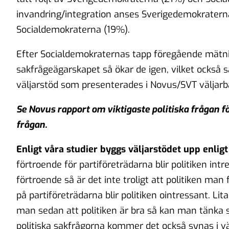
invandring/integration anses Sverigedemokraterna 
Socialdemokraterna (19%).
Efter Socialdemokraternas tapp föregående mätni
sakfrågeägarskapet så ökar de igen, vilket också
väljarstöd som presenterades i Novus/SVT väljar
Se Novus rapport om viktigaste politiska frågan fö
frågan.
Enligt våra studier byggs väljarstödet upp enligt
förtroende för partiföreträdarna blir politiken intr
förtroende så är det inte troligt att politiken m
på partiföreträdarna blir politiken ointressant. Lit
man sedan att politiken är bra så kan man tänka sig 
politiska sakfrågorna kommer det också synas i v