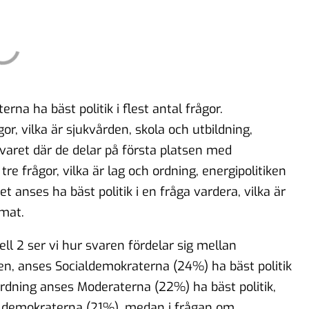
rna ha bäst politik i flest antal frågor.
or, vilka är sjukvården, skola och utbildning,
varet där de delar på första platsen med
re frågor, vilka är lag och ordning, energipolitiken
 anses ha bäst politik i en fråga vardera, vilka är
imat.
ell 2 ser vi hur svaren fördelar sig mellan
den, anses Socialdemokraterna (24%) ha bäst politik
 ordning anses Moderaterna (22%) ha bäst politik,
ialdemokraterna (21%), medan i frågan om