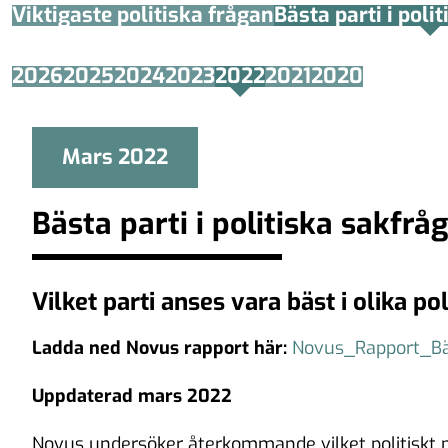
Viktigaste politiska frågan
Bästa parti i poli
2026
2025
2024
2023
2022
2021
2020
Mars 2022
Bästa parti i politiska sakfr
Vilket parti anses vara bäst i olika po
Ladda ned Novus rapport här:
Novus_Rapport_Bä
Uppdaterad mars 2022
Novus undersöker återkommande vilket politiskt pa