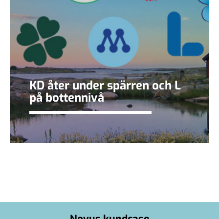
KD åter under spärren och L
på bottennivå
Novus kundcase