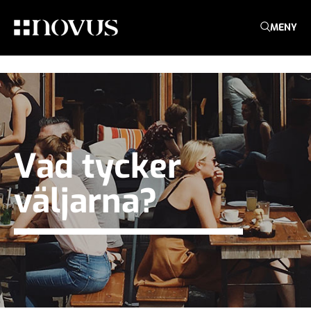
MENY
Vad tycker
väljarna?