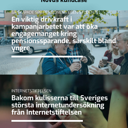
SÅ SKAPADE SPP PENSIONENS EGEN STUDENT
En viktig drivkraft i
kampanjarbetet var att öka
engagemanget kring
pensionssparande, särskilt bland
yngre
INTERNETSTIFTELSEN
Bakom kulisserna till Sveriges
största internetundersökning
från Internetstiftelsen