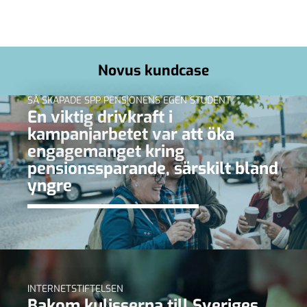
Novus kundcase
SÅ SKAPADE SPP PENSIONENS EGEN STUDENT
En viktig drivkraft i
kampanjarbetet var att öka
engagemanget kring
pensionssparande, särskilt bland
yngre
INTERNETSTIFTELSEN
Bakom kulisserna till Sveriges