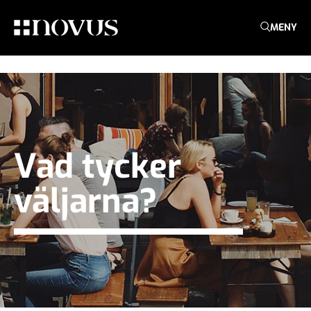
MENY
Vad tycker
väljarna?