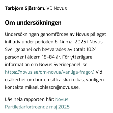
Torbjörn Sjöström
, VD Novus
Om undersökningen
Undersökningen genomfördes av Novus på eget
initiativ under perioden
8–14 maj
202
5
i Novus
Sverigepanel och besvarades av totalt 10
24
personer i åldern 18–84 år.
För ytterligare
information om Novus Sverigepanel, se
https://novus.se/om-novus/vanliga-fragor/
. Vid
osäkerhet om hur en siffra ska tolkas, vänligen
kontakta mikael.ohlsson@novus.se.
Läs hela rapporten här:
Novus
Partiledarförtroende maj 2025