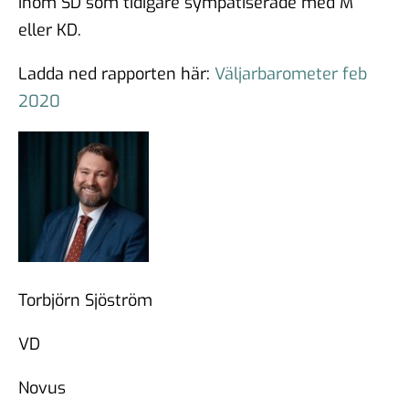
inom SD som tidigare sympatiserade med M
eller KD.
Ladda ned rapporten här:
Väljarbarometer feb
2020
Torbjörn Sjöström
VD
Novus