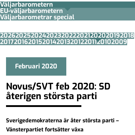
Väljarbarometern
EU-väljarbarometern
Väljarbarometrar special
2026
2025
2024
2023
2022
2021
2020
2019
2018
2017
2016
2015
2014
2013
2012
2011
2010
2009
Februari 2020
Novus/SVT feb 2020: SD
återigen största parti
Sverigedemokraterna är åter största parti –
Vänsterpartiet fortsätter växa