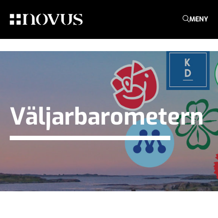
MENY
Väljarbarometern