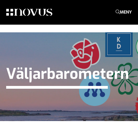
MENY
Väljarbarometern