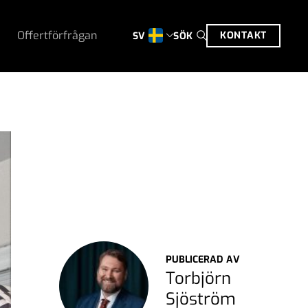
Offertförfrågan
KONTAKT
SÖK
SV
PUBLICERAD AV
Torbjörn
Sjöström