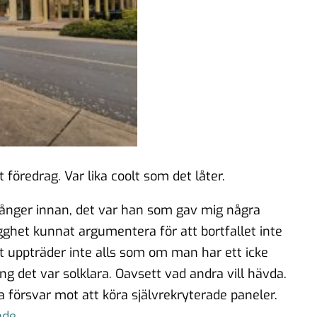
t föredrag. Var lika coolt som det låter.
gånger innan, det var han som gav mig några
gghet kunnat argumentera för att bortfallet inte
et uppträder inte alls som om man har ett icke
g det var solklara. Oavsett vad andra vill hävda.
a försvar mot att köra självrekryterade paneler.
ade