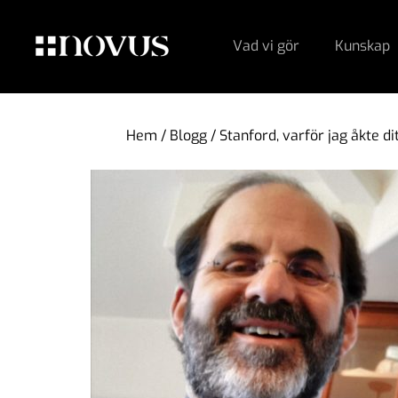
Vad vi gör
Kunskap
Hem
/
Blogg
/
Stanford, varför jag åkte d