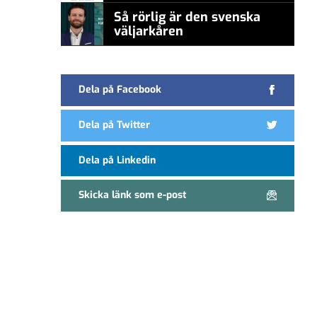
Så rörlig är den svenska
väljarkåren
Dela på Facebook
Dela på Twitter
Dela på Linkedin
Skicka länk som e-post