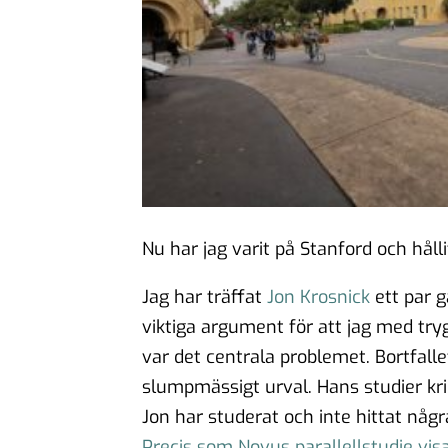
Nu har jag varit på Stanford och hålli
Jag har träffat
Jon Krosnick
ett par 
viktiga argument för att jag med try
var det centrala problemet. Bortfall
slumpmässigt urval. Hans studier krin
Jon har studerat och inte hittat någr
Precis som Novus parallellstudie vis