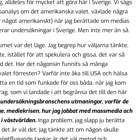
, alldeles för mycket att göra här i Sverige. Vi sågs
sanalys om det amerikanska valet, växlade några
är något amerikanskt) när jag berättade om medias
derar undersökningar i Sverige. Men inte mer än så.
met var det läge. Jag begrep hur väljarna tänkte,
e, istället för att spekulera och gissa, det var så
 det. Har det någonsin funnits så många
valet förresten? Varför inte åka till USA och hälsa
hitta en tid som funkade för oss båda, när jag kom
drag, som vi landade i att begränsa det till den här
 undersökningsbranschens utmaningar, varför de
ige, mediekrisen, hur jag jobbat med massmedia och
i västvärlden.
Inga problem, jag slapp ju berätta
det är väl det, jag tänkte att om någon skulle
högtflygande tankar är det väl metod och