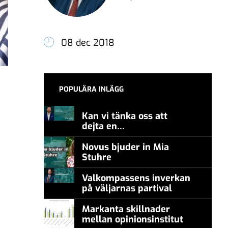
08 dec 2018
POPULÄRA INLÄGG
Kan vi tänka oss att
dejta en
meningsmotståndare?
Novus bjuder in Mia
Stuhre
Valkompassens inverkan
på väljarnas partival
Markanta skillnader
mellan opinionsinstitut