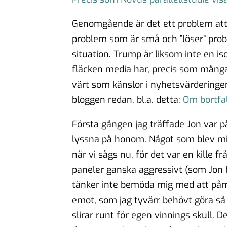
Genomgående är det ett problem att
problem som är små och ”löser” probl
situation. Trump är liksom inte en i
fläcken media har, precis som många
värt som känslor i nyhetsvärderingen.
bloggen redan, bl.a. detta:
Om bortfal
Första gången jag träffade Jon var p
lyssna på honom. Något som blev mi
när vi sågs nu, för det var en kille 
paneler ganska aggressivt (som Jon 
tänker inte bemöda mig med att påmi
emot, som jag tyvärr behövt göra s
slirar runt för egen vinnings skull. 