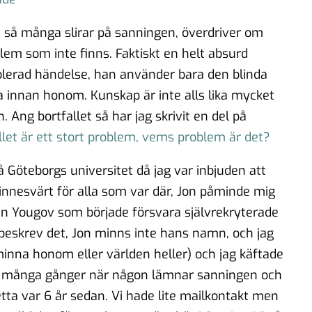
 så många slirar på sanningen, överdriver om
em som inte finns. Faktiskt en helt absurd
solerad händelse, han använder bara den blinda
 innan honom. Kunskap är inte alls lika mycket
 Ang bortfallet så har jag skrivit en del på
let är ett stort problem, vems problem är det?
å Göteborgs universitet då jag var inbjuden att
nnesvärt för alla som var där, Jon påminde mig
från Yougov som började försvara självrekryterade
beskrev det, Jon minns inte hans namn, och jag
nna honom eller världen heller) och jag käftade
å många gånger när någon lämnar sanningen och
Detta var 6 år sedan. Vi hade lite mailkontakt men