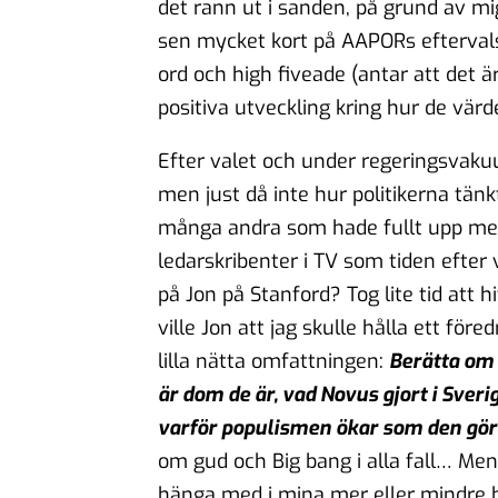
det rann ut i sanden, på grund av mig
sen mycket kort på AAPORs efterval
ord och high fiveade (antar att det 
positiva utveckling kring hur de vär
Efter valet och under regeringsvakuu
men just då inte hur politikerna tänkt
många andra som hade fullt upp med
ledarskribenter i TV som tiden efter 
på Jon på Stanford? Tog lite tid att 
ville Jon att jag skulle hålla ett före
lilla nätta omfattningen:
Berätta om
är dom de är, vad Novus gjort i Sver
varför populismen ökar som den gör 
om gud och Big bang i alla fall… Men 
hänga med i mina mer eller mindre 