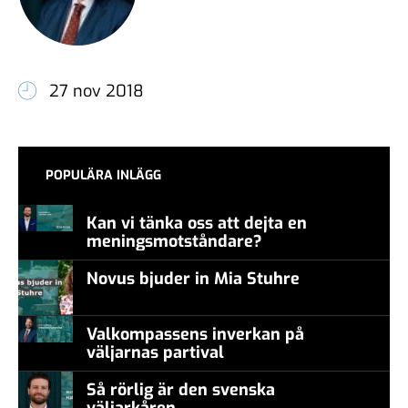
27 nov 2018
POPULÄRA INLÄGG
Kan vi tänka oss att dejta en
meningsmotståndare?
Novus bjuder in Mia Stuhre
Valkompassens inverkan på
väljarnas partival
Så rörlig är den svenska
väljarkåren