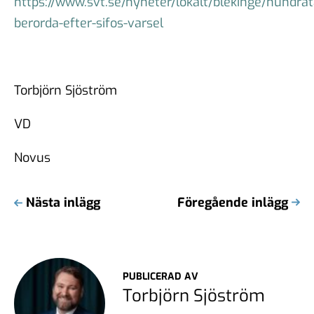
https://www.svt.se/nyheter/lokalt/blekinge/hundrat
berorda-efter-sifos-varsel
Torbjörn Sjöström
VD
Novus
Nästa inlägg
Föregående inlägg
PUBLICERAD AV
Torbjörn Sjöström