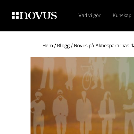
Vad vi gör
Kunskap
Hem
/
Blogg
/
Novus på Aktiespararnas 