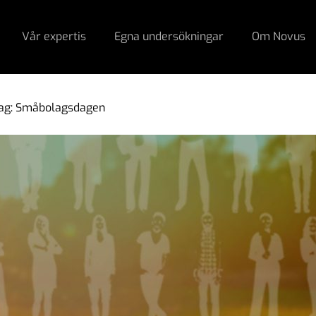
Vår expertis
Egna undersökningar
Om Novus
dag: Småbolagsdagen