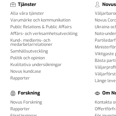
Tjänster
Novus
Alla våra tjänster
Väljarbar
Varumärke och kommunikation
Novus Cor
Public Relations & Public Affairs
Ukraina oc
Affärs- och verksamhetsutveckling
Nato-under
Kund-, medlems- och
Partiledar
medarbetarrelationer
Ministerfö
Samhällsutveckling
Viktigaste 
Politik och opinion
Bästa parti
Kvalitativa undersökningar
Väljarprofi
Novus kundcase
Väljarförs
Rapporter
Länge leve
Forskning
Om N
Novus Forskning
Kontakta o
Rapporter
Offertförf
Föreläsningar
För invest