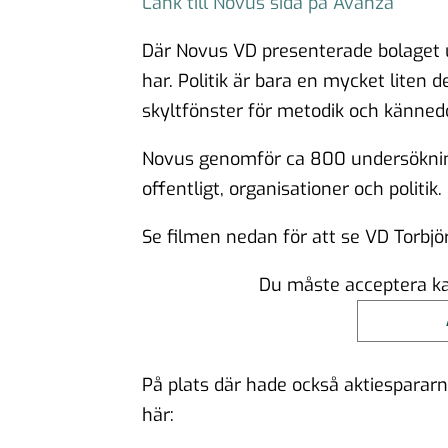
Länk till Novus sida på Avanza
Där Novus VD presenterade bolaget u
har. Politik är bara en mycket liten
skyltfönster för metodik och känne
Novus genomför ca 800 undersökninga
offentligt, organisationer och politik.
Se filmen nedan för att se VD Torbj
Du måste acceptera kak
På plats där hade också aktiespararn
här: