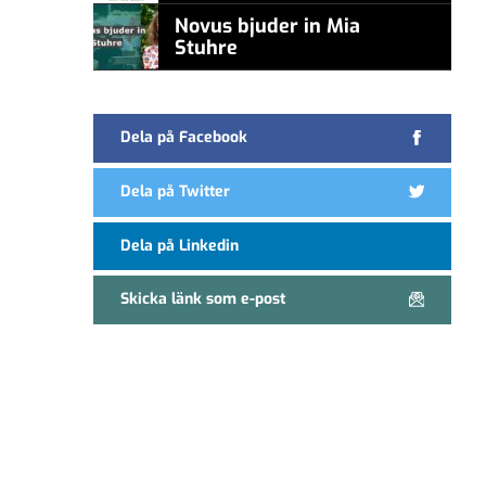
Novus bjuder in Mia
Stuhre
Dela på Facebook
Dela på Twitter
Dela på Linkedin
Skicka länk som e-post