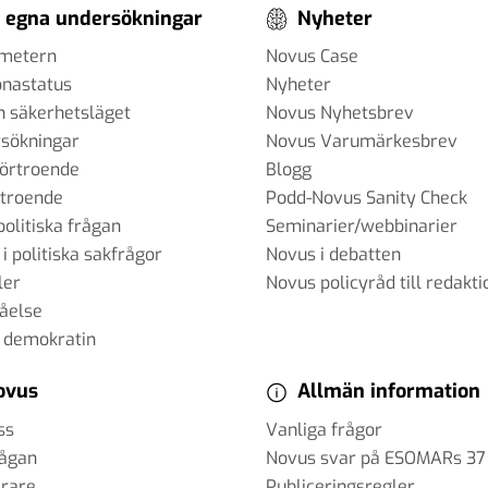
 egna undersökningar
Nyheter
ometern
Novus Case
onastatus
Nyheter
h säkerhetsläget
Novus Nyhetsbrev
sökningar
Novus Varumärkesbrev
förtroende
Blogg
rtroende
Podd-Novus Sanity Check
politiska frågan
Seminarier/webbinarier
 i politiska sakfrågor
Novus i debatten
ler
Novus policyråd till redakti
tåelse
 demokratin
ovus
Allmän information
ss
Vanliga frågor
rågan
Novus svar på ESOMARs 37
erare
Publiceringsregler