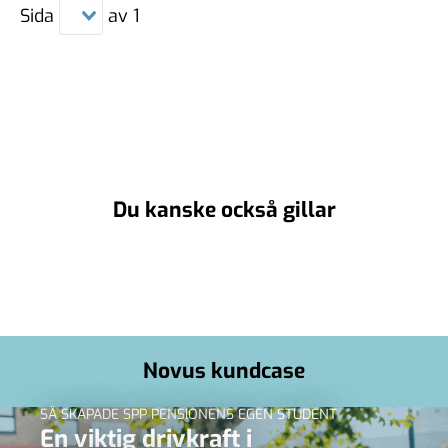
Sida
av
1
Du kanske också gillar
Novus kundcase
SÅ SKAPADE SPP PENSIONENS EGEN STUDENT
En viktig drivkraft i