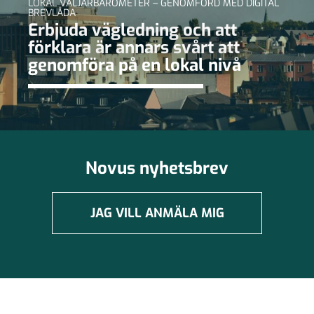
LOKAL VÄLJARBAROMETER – GENOMFÖRD MED DIGITAL
BREVLÅDA
Erbjuda vägledning och att
förklara är annars svårt att
genomföra på en lokal nivå
Novus nyhetsbrev
JAG VILL ANMÄLA MIG