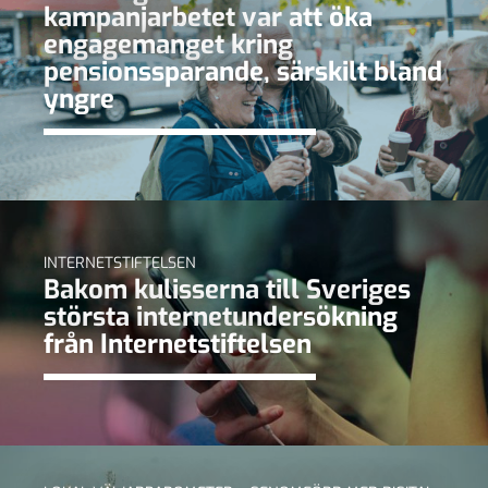
kampanjarbetet var att öka
engagemanget kring
pensionssparande, särskilt bland
yngre
INTERNETSTIFTELSEN
Bakom kulisserna till Sveriges
största internetundersökning
från Internetstiftelsen