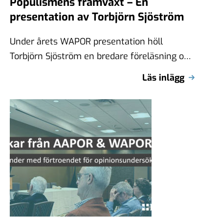
Populismens framväxt – En
presentation av Torbjörn Sjöström
Under årets WAPOR presentation höll
Torbjörn Sjöström en bredare föreläsning om
populismens framväxt. En presentation som
Läs inlägg
var mycket uppskattad men …