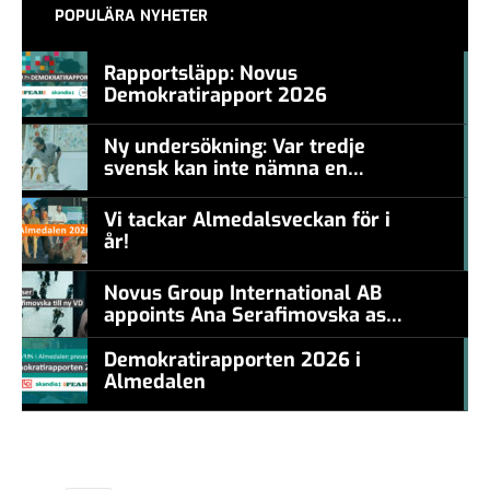
POPULÄRA NYHETER
Rapportsläpp: Novus
Demokratirapport 2026
#457a7b
Ny undersökning: Var tredje
svensk kan inte nämna en
#457a7b
levande konstnär
Vi tackar Almedalsveckan för i
år!
#457a7b
Novus Group International AB
appoints Ana Serafimovska as
new CEO
Demokratirapporten 2026 i
Almedalen
#457a7b