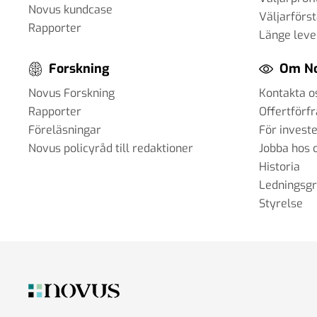
Novus kundcase
Väljarförs
Rapporter
Länge leve
Forskning
Om N
Novus Forskning
Kontakta o
Rapporter
Offertförf
Föreläsningar
För invest
Novus policyråd till redaktioner
Jobba hos 
Historia
Ledningsg
Styrelse