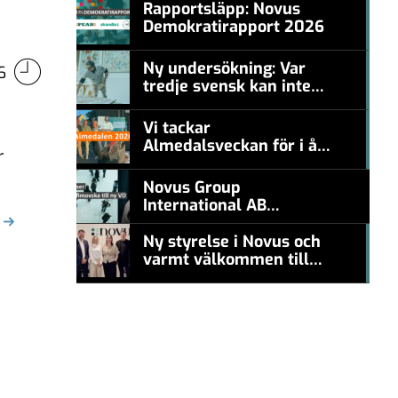
Rapportsläpp: Novus
Demokratirapport 2026
#457a7b
Ny undersökning: Var
6
tredje svensk kan inte
#457a7b
nämna en levande
konstnär
Vi tackar
Almedalsveckan för i år!
r
#457a7b
Novus Group
International AB
appoints Ana
Serafimovska as new
Ny styrelse i Novus och
CEO
varmt välkommen till
#457a7b
Carl Piva