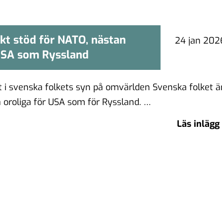
kt stöd för NATO, nästan
t starkt stöd för NATO, nästan
24 jan 202
 USA som Ryssland
or rädsla för USA som Ryssland
et i svenska folkets syn på omvärlden Svenska folket ä
a oroliga för USA som för Ryssland. …
Läs inlägg