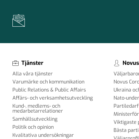
Tjänster
Novus
Alla våra tjänster
Väljarbar
Varumärke och kommunikation
Novus Cor
Public Relations & Public Affairs
Ukraina oc
Affärs- och verksamhetsutveckling
Nato-under
Kund-, medlems- och
Partiledar
medarbetarrelationer
Ministerfö
Samhällsutveckling
Viktigaste 
Politik och opinion
Bästa parti
Kvalitativa undersökningar
Väljarprofi