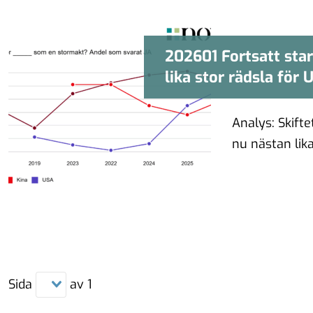
202601 Fortsatt star
202601 Fortsat
lika stor rädsla för
lika st
Analys: Skift
nu nästan lik
Sida
av
1