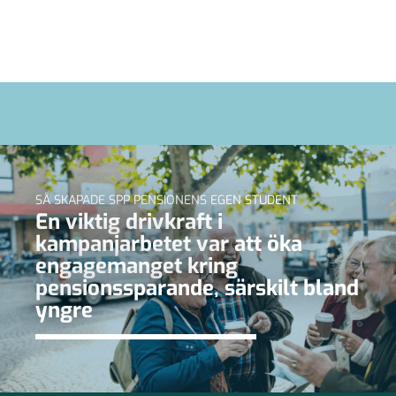
SÅ SKAPADE SPP PENSIONENS EGEN STUDENT
En viktig drivkraft i
kampanjarbetet var att öka
engagemanget kring
pensionssparande, särskilt bland
yngre