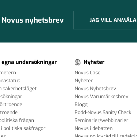
Novus nyhetsbrev
JAG VILL ANMÄLA
 egna undersökningar
Nyheter
ometern
Novus Case
onastatus
Nyheter
h säkerhetsläget
Novus Nyhetsbrev
sökningar
Novus Varumärkesbrev
förtroende
Blogg
rtroende
Podd-Novus Sanity Check
politiska frågan
Seminarier/webbinarier
 i politiska sakfrågor
Novus i debatten
ler
Novus policyråd till redakti