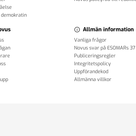
tåelse
 demokratin
ovus
Allmän information
ss
Vanliga frågor
rågan
Novus svar på ESOMARs 37
erare
Publiceringsregler
oss
Integritetspolicy
Uppförandekod
rupp
Allmänna villkor