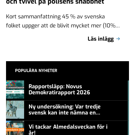
och tvivel på polisens snabbhet
Kort sammanfattning 45 % av svenska
folket uppger att de blivit mycket mer (10%)
eller mer (35%) otrygga de senaste …
Läs inlägg
POPULÄRA NYHETER
Rapportsläpp: Novus
Demokratirapport 2026
#457a7b
Ny undersökning: Var tredje
svensk kan inte nämna en
#457a7b
levande konstnär
Vi tackar Almedalsveckan för i
år!