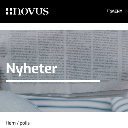
MENY
Nyheter
Hem
/
polis