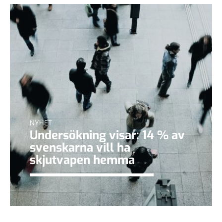
NYHET
Undersökning visar: 14 % av
svenskarna vill ha
skjutvapen hemma