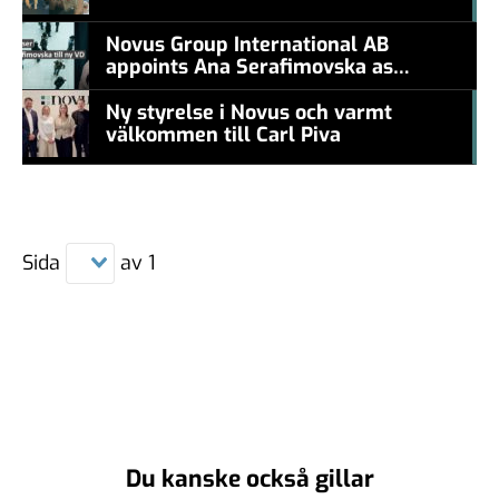
#457a7b
Novus Group International AB
appoints Ana Serafimovska as
new CEO
Ny styrelse i Novus och varmt
välkommen till Carl Piva
#457a7b
Sida
av
1
Du kanske också gillar