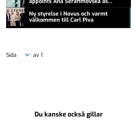
appoints Ana Serafimovska as
new CEO
Ny styrelse i Novus och varmt
välkommen till Carl Piva
#457a7b
Sida
av
1
Du kanske också gillar