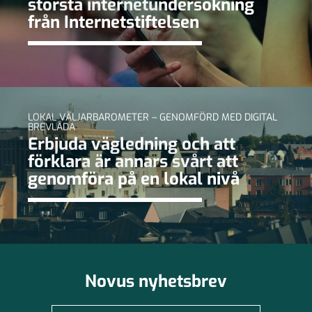
största internetundersökning
från Internetstiftelsen
LOKAL VÄLJARBAROMETER – GENOMFÖRD MED DIGITAL
BREVLÅDA
Erbjuda vägledning och att
förklara är annars svårt att
genomföra på en lokal nivå
Novus nyhetsbrev