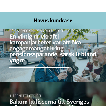
Novus kundcase
SÅ SKAPADE SPP PENSIONENS EGEN STUDENT
En viktig drivkraft i
kampanjarbetet var att öka
engagemanget kring
pensionssparande, särskilt bland
yngre
INTERNETSTIFTELSEN
Bakom kulisserna till Sveriges