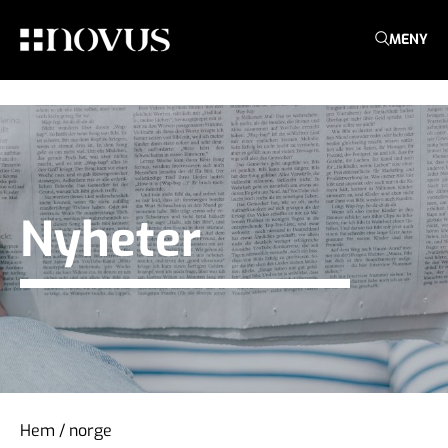
MENY
Nyheter
Hem
/
norge