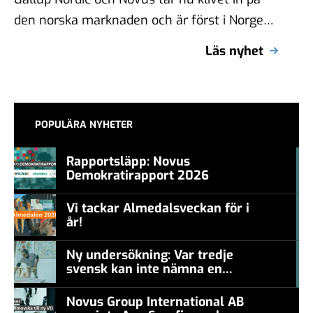
den norska marknaden och är först i Norge
att genomföra en …
Läs nyhet
POPULÄRA NYHETER
Rapportsläpp: Novus
Demokratirapport 2026
#457a7b
Vi tackar Almedalsveckan för i
år!
#457a7b
Ny undersökning: Var tredje
svensk kan inte nämna en
#457a7b
levande konstnär
Novus Group International AB