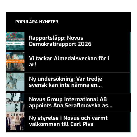
POPULÄRA NYHETER
Rapportsläpp: Novus
Demokratirapport 2026
#457a7b
Vi tackar Almedalsveckan för i
år!
#457a7b
Ny undersökning: Var tredje
svensk kan inte nämna en
#457a7b
levande konstnär
Novus Group International AB
appoints Ana Serafimovska as
new CEO
Ny styrelse i Novus och varmt
välkommen till Carl Piva
#457a7b