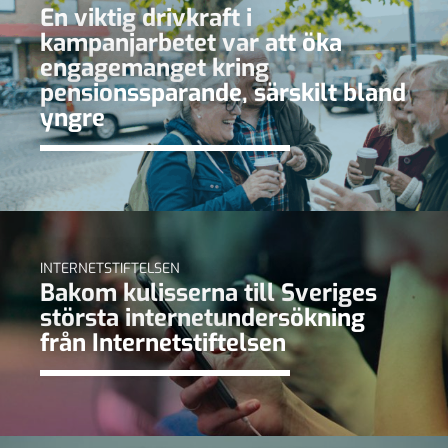
En viktig drivkraft i
kampanjarbetet var att öka
engagemanget kring
pensionssparande, särskilt bland
yngre
INTERNETSTIFTELSEN
Bakom kulisserna till Sveriges
största internetundersökning
från Internetstiftelsen