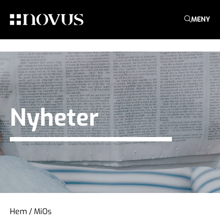
MENY
Nyheter
Hem
/
MiOs