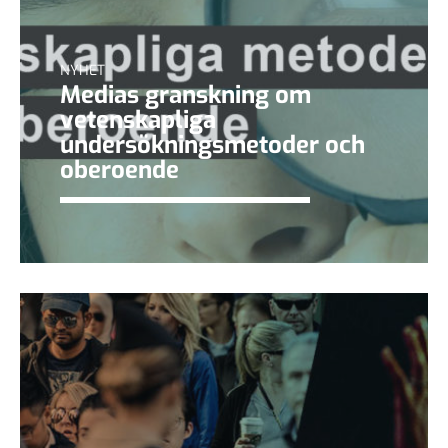
NYHET
Medias granskning om
vetenskapliga
undersökningsmetoder och
oberoende