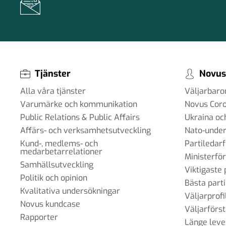
Tjänster
Novus
Alla våra tjänster
Väljarbar
Varumärke och kommunikation
Novus Cor
Public Relations & Public Affairs
Ukraina oc
Affärs- och verksamhetsutveckling
Nato-under
Kund-, medlems- och
Partiledar
medarbetarrelationer
Ministerfö
Samhällsutveckling
Viktigaste 
Politik och opinion
Bästa parti
Kvalitativa undersökningar
Väljarprofi
Novus kundcase
Väljarförs
Rapporter
Länge leve