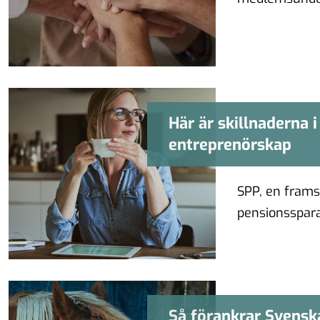
tydligt, …
Här är skillnaderna 
Här är skillnader
entreprenörskap
SPP, en fram
pensionsspara
om att …
Så förankrar Svensk
Så förankrar 