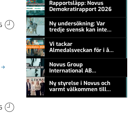
Rapportsläpp: Novus
Demokratirapport 2026
#457a7b
Ny undersökning: Var
6
tredje svensk kan inte
#457a7b
nämna en levande
konstnär
Vi tackar
Almedalsveckan för i år!
#457a7b
Novus Group
International AB
appoints Ana
Serafimovska as new
Ny styrelse i Novus och
CEO
varmt välkommen till
#457a7b
Carl Piva
5