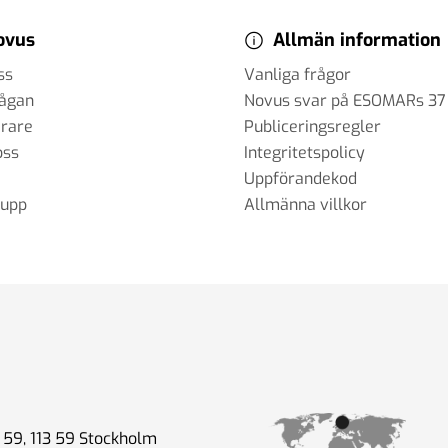
ovus
Allmän information
ss
Vanliga frågor
rågan
Novus svar på ESOMARs 37
erare
Publiceringsregler
oss
Integritetspolicy
Uppförandekod
rupp
Allmänna villkor
59, 113 59 Stockholm