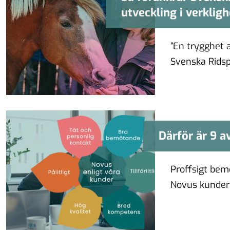
utveckling i verklig
”En trygghet a
Svenska Ridsp
föreningarna 
Därför är 9 
Därför är 9
Proffsigt bem
Novus kunder 
Hela 96 proce