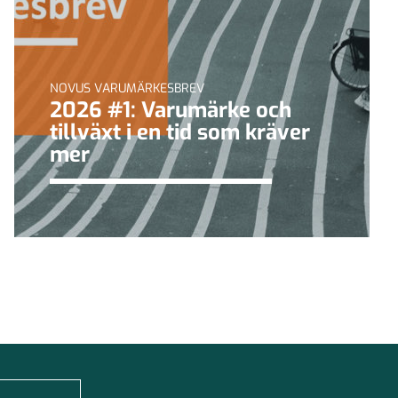
NOVUS VARUMÄRKESBREV
2026 #1: Varumärke och
tillväxt i en tid som kräver
mer