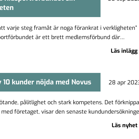
heten
utveckling i verkligheten
tt varje steg framåt är noga förankrat i verkligheten”
ortförbundet är ett brett medlemsförbund där
finns …
Läs inlägg
av 10 kunder nöjda med Novus
 av 10 kunder nöjda med Novus
28 apr 202
ötande, pålitlighet och stark kompetens. Det förknippa
med företaget, visar den senaste kundundersökninge
nt skulle …
Läs nyhet