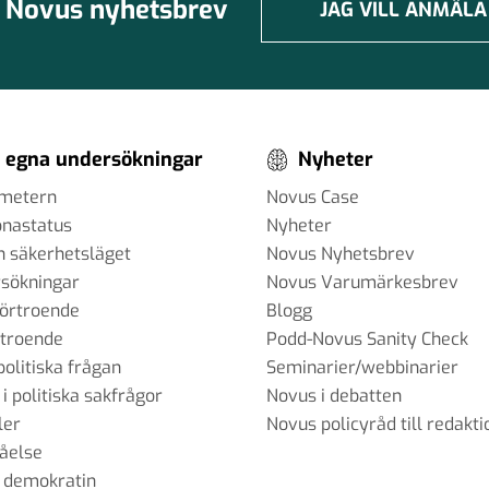
Novus nyhetsbrev
JAG VILL ANMÄLA
 egna undersökningar
Nyheter
ometern
Novus Case
onastatus
Nyheter
h säkerhetsläget
Novus Nyhetsbrev
sökningar
Novus Varumärkesbrev
förtroende
Blogg
rtroende
Podd-Novus Sanity Check
politiska frågan
Seminarier/webbinarier
 i politiska sakfrågor
Novus i debatten
ler
Novus policyråd till redakti
tåelse
 demokratin