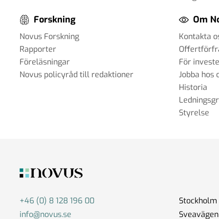
Forskning
Om N
Novus Forskning
Kontakta o
Rapporter
Offertförf
Föreläsningar
För invest
Novus policyråd till redaktioner
Jobba hos 
Historia
Ledningsg
Styrelse
+46 (0) 8 128 196 00
Stockholm
info@novus.se
Sveavägen 