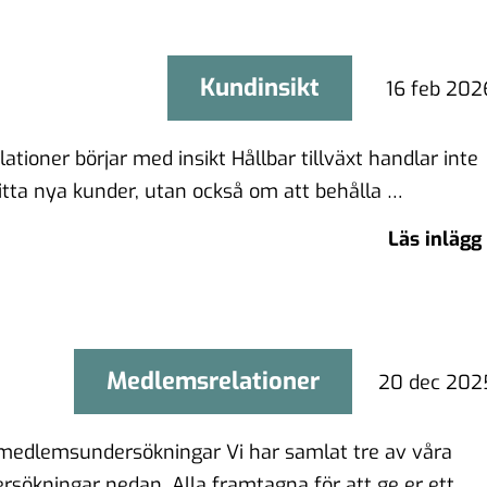
Kundinsikt
Kundinsikt
16 feb 202
ationer börjar med insikt Hållbar tillväxt handlar inte
itta nya kunder, utan också om att behålla …
Läs inlägg
Medlemsrelationer
Medlemsrelationer
20 dec 202
medlemsundersökningar Vi har samlat tre av våra
ökningar nedan. Alla framtagna för att ge er ett