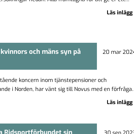
Läs inlägg
i kvinnors och mäns syn på
na i kvinnors och mäns syn på
20 mar 202
entreprenörskap
stående koncern inom tjänstepensioner och
nde i Norden, har vänt sig till Novus med en förfråga
Läs inlägg
a Ridsportförbundet sin
Svenska Ridsportförbundet sin
30 sep 202