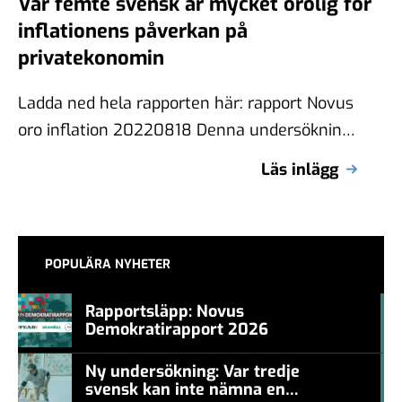
Var femte svensk är mycket orolig för
inflationens påverkan på
privatekonomin
Ladda ned hela rapporten här: rapport Novus
oro inflation 20220818 Denna undersökning
är en del i ett nedslag i ett …
Läs inlägg
POPULÄRA NYHETER
Rapportsläpp: Novus
Demokratirapport 2026
#457a7b
Ny undersökning: Var tredje
svensk kan inte nämna en