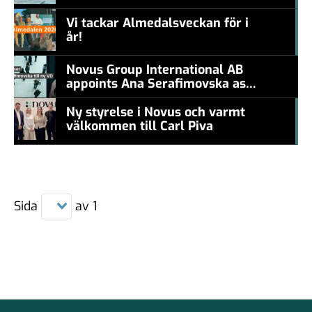
#457a7b
levande konstnär
Vi tackar Almedalsveckan för i
år!
#457a7b
Novus Group International AB
appoints Ana Serafimovska as
new CEO
Ny styrelse i Novus och varmt
välkommen till Carl Piva
#457a7b
Sida
av
1