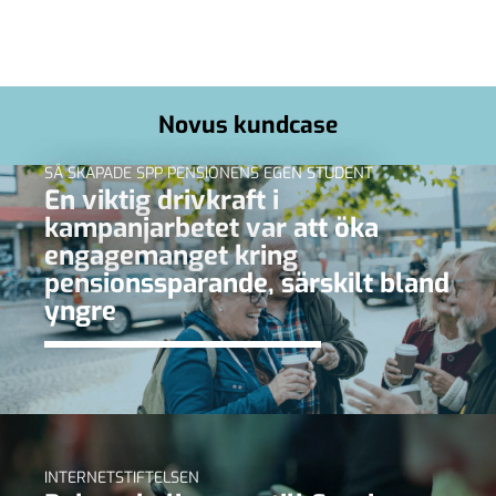
Novus kundcase
SÅ SKAPADE SPP PENSIONENS EGEN STUDENT
En viktig drivkraft i
kampanjarbetet var att öka
engagemanget kring
pensionssparande, särskilt bland
yngre
INTERNETSTIFTELSEN