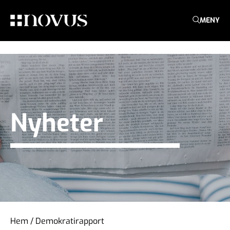
MENY
Nyheter
Hem
/
Demokratirapport