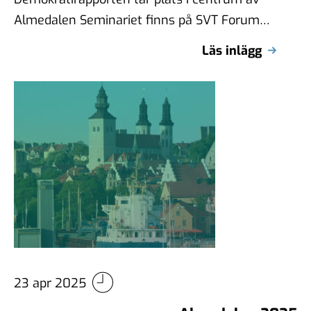
Almedalen Seminariet finns på SVT Forum
via SVT Play – börja titta vid 10.45: …
Läs inlägg
23 apr 2025