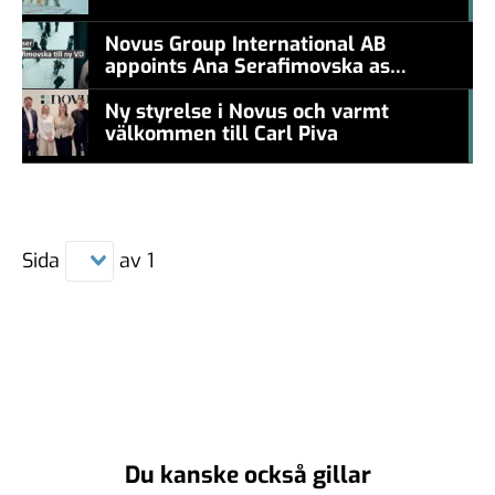
#457a7b
levande konstnär
Novus Group International AB
appoints Ana Serafimovska as
new CEO
Ny styrelse i Novus och varmt
välkommen till Carl Piva
#457a7b
Sida
av
1
Du kanske också gillar