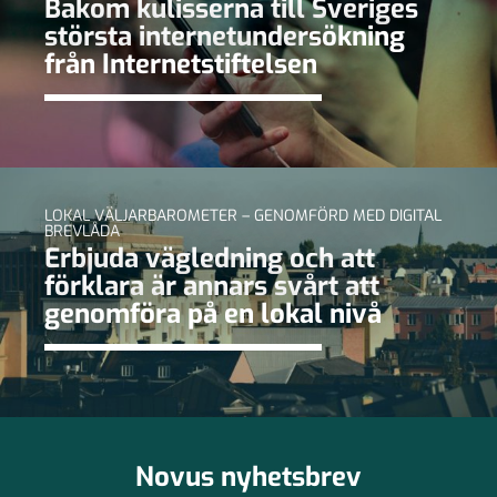
Bakom kulisserna till Sveriges
största internetundersökning
från Internetstiftelsen
LOKAL VÄLJARBAROMETER – GENOMFÖRD MED DIGITAL
BREVLÅDA
Erbjuda vägledning och att
förklara är annars svårt att
genomföra på en lokal nivå
Novus nyhetsbrev