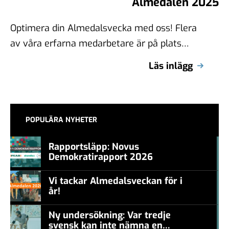
Almedalen 2025
Optimera din Almedalsvecka med oss! Flera
av våra erfarna medarbetare är på plats
under Almedalsveckan 2025. Vi startar
Läs inlägg
invigningsdagen med …
POPULÄRA NYHETER
Rapportsläpp: Novus
Demokratirapport 2026
#457a7b
Vi tackar Almedalsveckan för i
år!
#457a7b
Ny undersökning: Var tredje
svensk kan inte nämna en