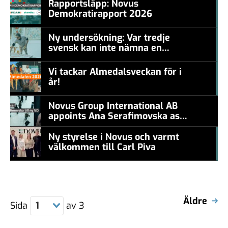
Rapportsläpp: Novus
Demokratirapport 2026
#457a7b
Ny undersökning: Var tredje
svensk kan inte nämna en
#457a7b
levande konstnär
Vi tackar Almedalsveckan för i
år!
#457a7b
Novus Group International AB
appoints Ana Serafimovska as
new CEO
Ny styrelse i Novus och varmt
välkommen till Carl Piva
#457a7b
Äldre
Sida
1
av
3