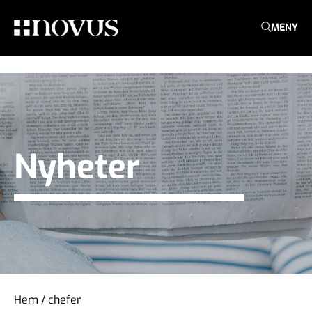
MENY
Nyheter
Hem
/
chefer