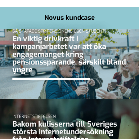
Novus kundcase
SÅ SKAPADE SPP PENSIONENS EGEN STUDENT
En viktig drivkraft i
kampanjarbetet var att öka
engagemanget kring
pensionssparande, särskilt bland
yngre
INTERNETSTIFTELSEN
Bakom kulisserna till Sveriges
största internetundersökning