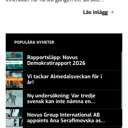
fokus på svenska chefers syn på demokratin.
Läs inlägg
Svenska chefer …
POPULÄRA NYHETER
Rapportsläpp: Novus
Demokratirapport 2026
#457a7b
Vi tackar Almedalsveckan för i
år!
#457a7b
Ny undersökning: Var tredje
svensk kan inte nämna en
#457a7b
levande konstnär
Novus Group International AB
appoints Ana Serafimovska as
new CEO