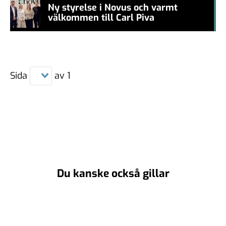
Ny styrelse i Novus och varmt
välkommen till Carl Piva
#457a7b
Sida
av
1
Du kanske också gillar