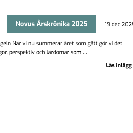
Novus Årskrönika 2025
Novus Årskrönika 2025
19 dec 202
egeln När vi nu summerar året som gått gör vi det
or, perspektiv och lärdomar som …
Läs inlägg