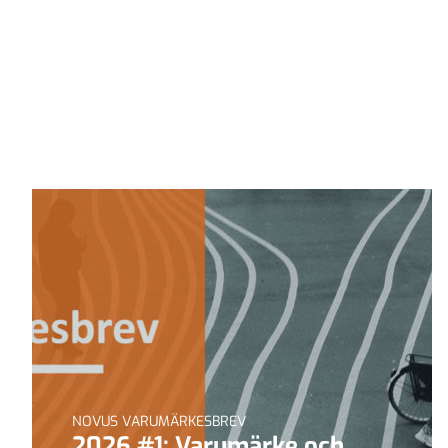
NOVUS VARUMÄRKESBREV
2026 #1: Varumärke och