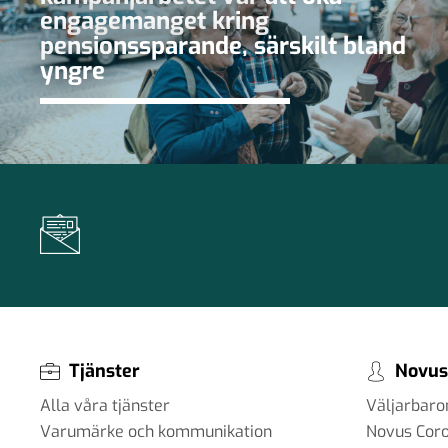
engagemanget kring
pensionssparande, särskilt bland
yngre
Tjänster
Novus
Alla våra tjänster
Väljarbar
Varumärke och kommunikation
Novus Cor