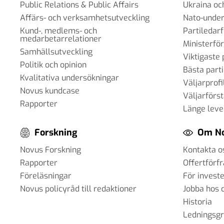
Public Relations & Public Affairs
Ukraina oc
Affärs- och verksamhetsutveckling
Nato-under
Kund-, medlems- och
Partiledar
medarbetarrelationer
Ministerfö
Samhällsutveckling
Viktigaste 
Politik och opinion
Bästa parti
Kvalitativa undersökningar
Väljarprofi
Novus kundcase
Väljarförs
Rapporter
Länge leve
Forskning
Om N
Novus Forskning
Kontakta o
Rapporter
Offertförf
Föreläsningar
För invest
Novus policyråd till redaktioner
Jobba hos 
Historia
Ledningsg