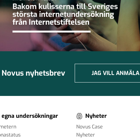
Bakom kulisserna till Sveriges
största internetundersökning
från Internetstiftelsen
Novus nyhetsbrev
JAG VILL ANMÄLA
 egna undersökningar
Nyheter
ometern
Novus Case
onastatus
Nyheter