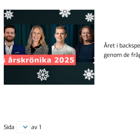
Året i backsp
genom de fråg
Sida
av
1