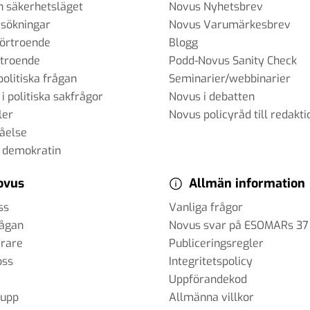
h säkerhetsläget
Novus Nyhetsbrev
sökningar
Novus Varumärkesbrev
förtroende
Blogg
rtroende
Podd-Novus Sanity Check
politiska frågan
Seminarier/webbinarier
 i politiska sakfrågor
Novus i debatten
ler
Novus policyråd till redakti
tåelse
 demokratin
ovus
Allmän information
ss
Vanliga frågor
rågan
Novus svar på ESOMARs 37
erare
Publiceringsregler
oss
Integritetspolicy
Uppförandekod
rupp
Allmänna villkor