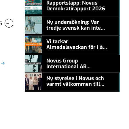
Rapportsläpp: Novus
Demokratirapport 2026
#457a7b
Ny undersökning: Var
5
tredje svensk kan inte
#457a7b
nämna en levande
konstnär
Vi tackar
Almedalsveckan för i år!
#457a7b
Novus Group
International AB
appoints Ana
Serafimovska as new
Ny styrelse i Novus och
CEO
varmt välkommen till
#457a7b
Carl Piva