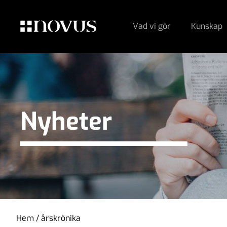
Vad vi gör
Kunskap
Nyheter
Hem
/
årskrönika