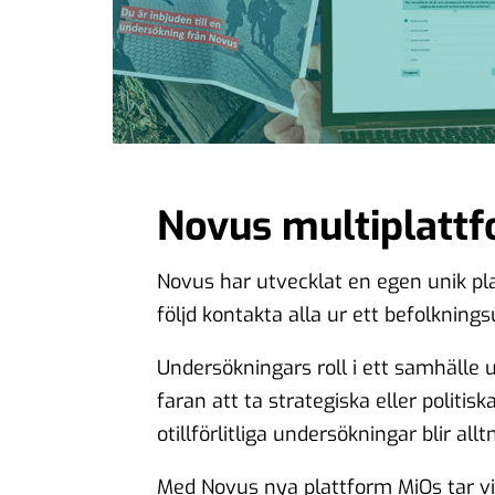
Novus multiplatt
Novus har utvecklat en egen unik pla
följd kontakta alla ur ett befolknings
Undersökningars roll i ett samhälle 
faran att ta strategiska eller politis
otillförlitliga undersökningar blir all
Med Novus nya plattform MiOs tar vi et