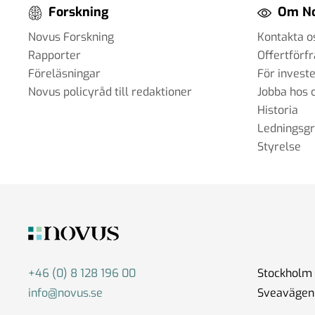
Forskning
Om N
Novus Forskning
Kontakta o
Rapporter
Offertförf
Föreläsningar
För invest
Novus policyråd till redaktioner
Jobba hos 
Historia
Ledningsg
Styrelse
+46 (0) 8 128 196 00
Stockholm
info@novus.se
Sveavägen 