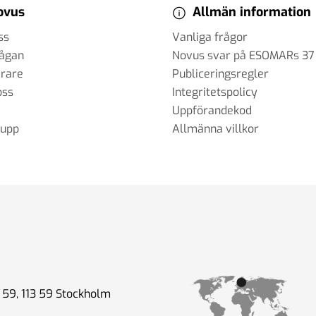
ovus
Allmän information
ss
Vanliga frågor
rågan
Novus svar på ESOMARs 37
erare
Publiceringsregler
oss
Integritetspolicy
Uppförandekod
rupp
Allmänna villkor
59, 113 59 Stockholm