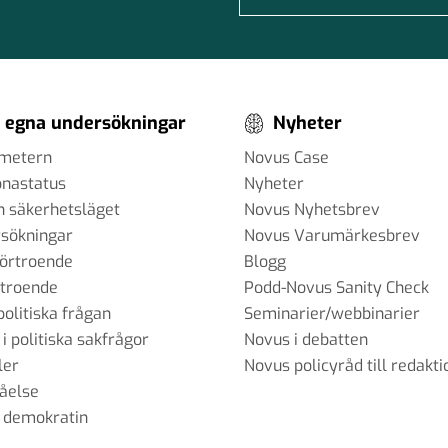
 egna undersökningar
Nyheter
ometern
Novus Case
onastatus
Nyheter
h säkerhetsläget
Novus Nyhetsbrev
sökningar
Novus Varumärkesbrev
förtroende
Blogg
rtroende
Podd-Novus Sanity Check
politiska frågan
Seminarier/webbinarier
 i politiska sakfrågor
Novus i debatten
ler
Novus policyråd till redakti
tåelse
 demokratin