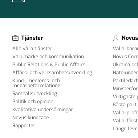
Tjänster
Novus
Alla våra tjänster
Väljarbar
Varumärke och kommunikation
Novus Cor
Public Relations & Public Affairs
Ukraina oc
Affärs- och verksamhetsutveckling
Nato-under
Kund-, medlems- och
Partiledar
medarbetarrelationer
Ministerfö
Samhällsutveckling
Viktigaste 
Politik och opinion
Bästa parti
Kvalitativa undersökningar
Väljarprofi
Novus kundcase
Väljarförs
Rapporter
Länge leve