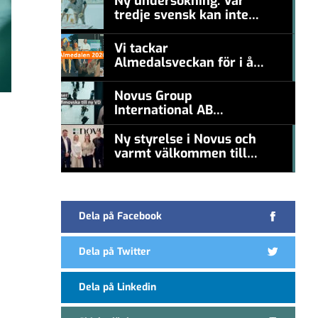
Ny undersökning: Var
tredje svensk kan inte
#457a7b
nämna en levande
konstnär
Vi tackar
Almedalsveckan för i år!
#457a7b
Novus Group
International AB
appoints Ana
Serafimovska as new
Ny styrelse i Novus och
CEO
varmt välkommen till
#457a7b
Carl Piva
Dela på Facebook
Dela på Twitter
Dela på Linkedin