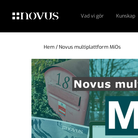
Vad vi gör
Kunskap
Hem
/
Novus multiplattform MiOs