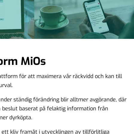
form MiOs
ttform för att maximera vår räckvidd och kan till
urval.
under ständig förändring blir alltmer avgörande, där
ka beslut baserat på felaktig information från
tmer dyrköpta.
t kliv framåt i utvecklingen av tillförlitliga