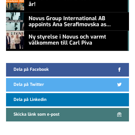
år!
#457a7b
Novus Group International AB
appoints Ana Serafimovska as
new CEO
Ny styrelse i Novus och varmt
välkommen till Carl Piva
#457a7b
Dela på Facebook
Dela på Twitter
Dela på Linkedin
Skicka länk som e-post