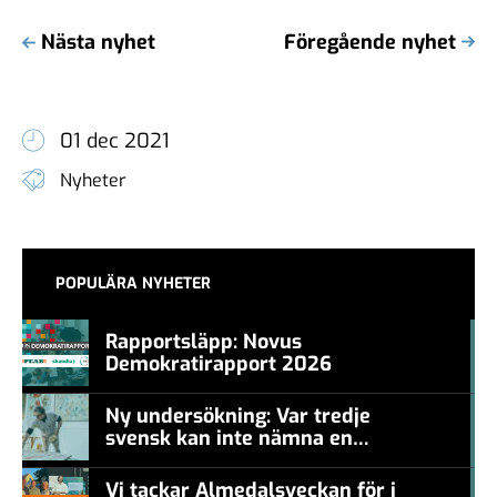
Nästa nyhet
Föregående nyhet
01 dec 2021
Nyheter
POPULÄRA NYHETER
Rapportsläpp: Novus
Demokratirapport 2026
#457a7b
Ny undersökning: Var tredje
svensk kan inte nämna en
#457a7b
levande konstnär
Vi tackar Almedalsveckan för i