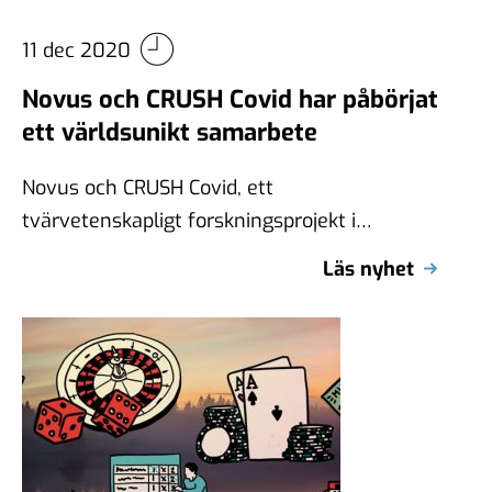
11 dec 2020
Novus och CRUSH Covid har påbörjat
ett världsunikt samarbete
Novus och CRUSH Covid, ett
tvärvetenskapligt forskningsprojekt i
samverkan mellan Region Uppsala och
Läs nyhet
Uppsala universitet som leds av Mats
Martinell …