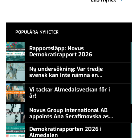
POPULÄRA NYHETER
Rapportsläpp: Novus
Demokratirapport 2026
#457a7b
Ny undersökning: Var tredje
svensk kan inte nämna en
#457a7b
levande konstnär
Vi tackar Almedalsveckan för i
år!
#457a7b
Novus Group International AB
appoints Ana Serafimovska as
new CEO
Demokratirapporten 2026 i
Almedalen