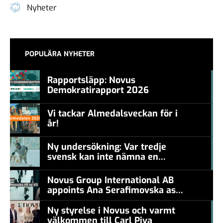
Nyheter
POPULÄRA NYHETER
Rapportsläpp: Novus
Demokratirapport 2026
#457a7b
Vi tackar Almedalsveckan för i
år!
#457a7b
Ny undersökning: Var tredje
svensk kan inte nämna en
#457a7b
levande konstnär
Novus Group International AB
appoints Ana Serafimovska as
new CEO
Ny styrelse i Novus och varmt
välkommen till Carl Piva