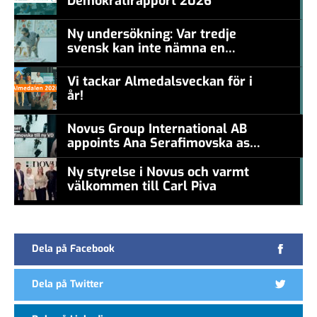
Demokratirapport 2026
#457a7b
Ny undersökning: Var tredje
svensk kan inte nämna en
#457a7b
levande konstnär
Vi tackar Almedalsveckan för i
år!
#457a7b
Novus Group International AB
appoints Ana Serafimovska as
new CEO
Ny styrelse i Novus och varmt
välkommen till Carl Piva
#457a7b
Dela på Facebook
Dela på Twitter