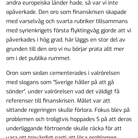
andra europeiska länder hade, så var vi inte
opåverkade. Den oro som finanskrisen skapade
med varselvåg och svarta rubriker tillsammans
med syrienkrigets första flyktingvåg gjorde att vi
påverkades i hög grad, här läggs en stor del av
grunden till den oro vi nu börjar prata allt mer
om i det publika rummet.
Oron som sedan cementerades i valrörelsen
med slogans som ”Sverige håller på att gå
sönder”, under valrörelsen vad det väldigt få
referenser till finanskrisen. Målet var att
sittande regeringen skulle förlora. Fokus blev på
problemen och troligtvis hoppades S på att deras
underliggande förtroende skulle räcka för att
vara ett trovärdigt parti att lösa problemen.