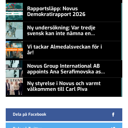
Rapportsläpp: Novus
Demokratirapport 2026
#457a7b
Ny undersökning: Var tredje
svensk kan inte nämna en
#457a7b
levande konstnär
Vi tackar Almedalsveckan för i
år!
#457a7b
Novus Group International AB
appoints Ana Serafimovska as
new CEO
Ny styrelse i Novus och varmt
välkommen till Carl Piva
#457a7b
Dela på Facebook