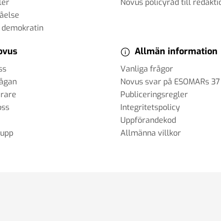
ler
Novus policyråd till redakti
tåelse
 demokratin
ovus
Allmän information
ss
Vanliga frågor
rågan
Novus svar på ESOMARs 37
erare
Publiceringsregler
oss
Integritetspolicy
Uppförandekod
rupp
Allmänna villkor