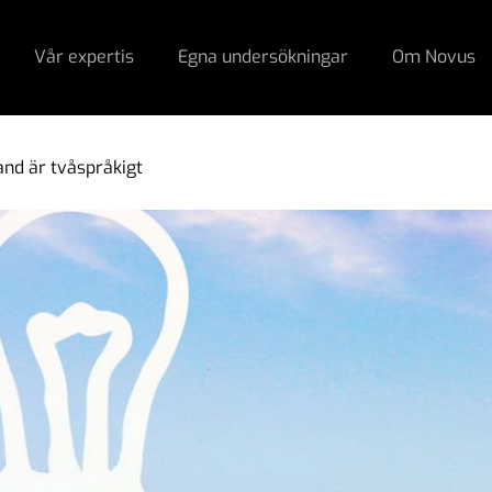
Vår expertis
Egna undersökningar
Om Novus
and är tvåspråkigt