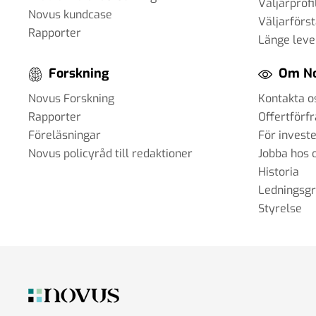
Väljarprofi
Novus kundcase
Väljarförs
Rapporter
Länge leve
Forskning
Om N
Novus Forskning
Kontakta o
Rapporter
Offertförf
Föreläsningar
För invest
Novus policyråd till redaktioner
Jobba hos 
Historia
Ledningsg
Styrelse