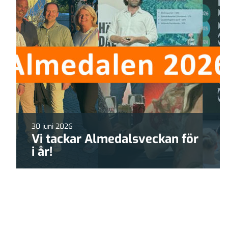
30 juni 2026
Vi tackar Almedalsveckan för
i år!