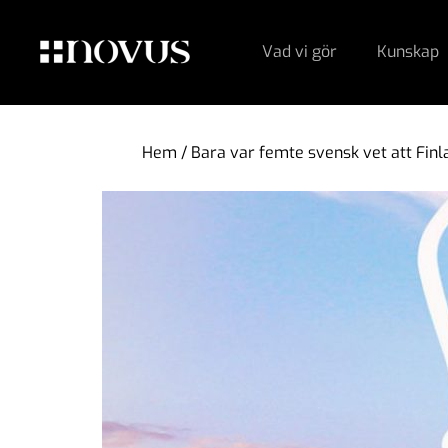
Vad vi gör
Kunskap
Hem
/
Bara var femte svensk vet att Finl