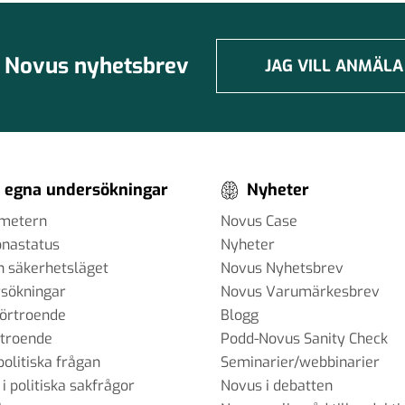
Novus nyhetsbrev
JAG VILL ANMÄLA
 egna undersökningar
Nyheter
ometern
Novus Case
onastatus
Nyheter
h säkerhetsläget
Novus Nyhetsbrev
sökningar
Novus Varumärkesbrev
förtroende
Blogg
rtroende
Podd-Novus Sanity Check
politiska frågan
Seminarier/webbinarier
 i politiska sakfrågor
Novus i debatten