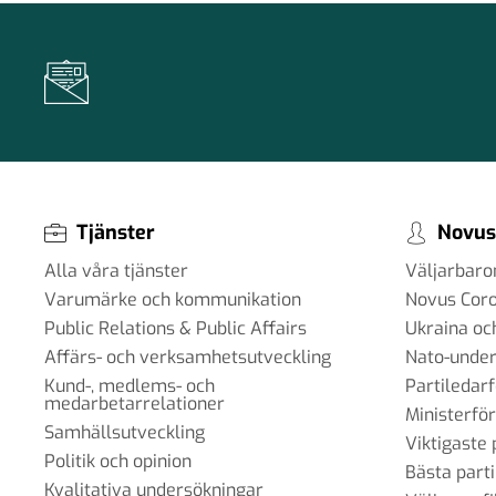
Tjänster
Novus
Alla våra tjänster
Väljarbar
Varumärke och kommunikation
Novus Cor
Public Relations & Public Affairs
Ukraina oc
Affärs- och verksamhetsutveckling
Nato-under
Kund-, medlems- och
Partiledar
medarbetarrelationer
Ministerfö
Samhällsutveckling
Viktigaste 
Politik och opinion
Bästa parti
Kvalitativa undersökningar