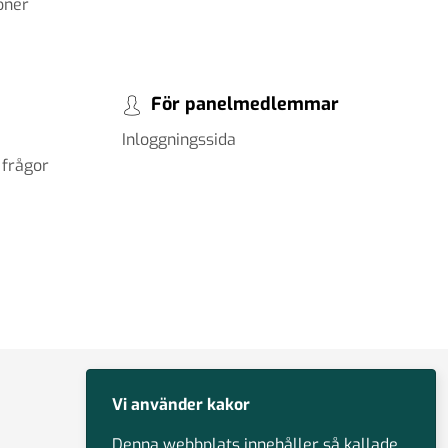
oner
För panelmedlemmar
Inloggningssida
 frågor
Vi använder kakor
Denna webbplats innehåller så kallade