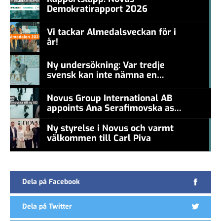
Demokratirapport 2026
#457a7b
Vi tackar Almedalsveckan för i
år!
#457a7b
Ny undersökning: Var tredje
svensk kan inte nämna en
#457a7b
levande konstnär
Novus Group International AB
appoints Ana Serafimovska as
new CEO
Ny styrelse i Novus och varmt
välkommen till Carl Piva
#457a7b
Dela på Facebook
Dela på Twitter