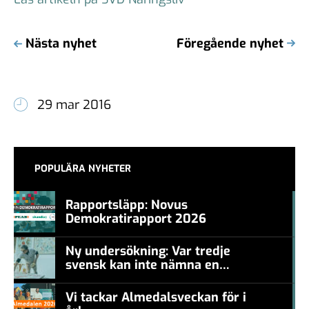
Nästa nyhet
Föregående nyhet
29 mar 2016
POPULÄRA NYHETER
Rapportsläpp: Novus
Demokratirapport 2026
#457a7b
Ny undersökning: Var tredje
svensk kan inte nämna en
#457a7b
levande konstnär
Vi tackar Almedalsveckan för i