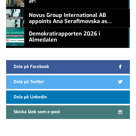
år!
#457a7b
Novus Group International AB
appoints Ana Serafimovska as
new CEO
Demokratirapporten 2026 i
Almedalen
#457a7b
Dela på Facebook
Dela på Twitter
Dela på Linkedin
Skicka länk som e-post