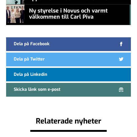
new CEO
Ny styrelse i Novus och varmt
välkommen till Carl Piva
#457a7b
Dela på Facebook
Dela på Twitter
Dela på Linkedin
Skicka länk som e-post
Relaterade nyheter