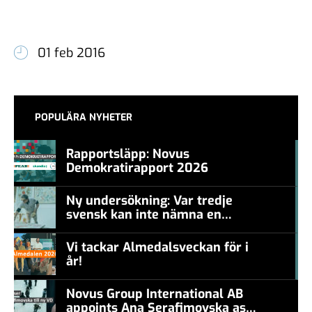
01 feb 2016
POPULÄRA NYHETER
Rapportsläpp: Novus
Demokratirapport 2026
#457a7b
Ny undersökning: Var tredje
svensk kan inte nämna en
#457a7b
levande konstnär
Vi tackar Almedalsveckan för i
år!
#457a7b
Novus Group International AB
appoints Ana Serafimovska as