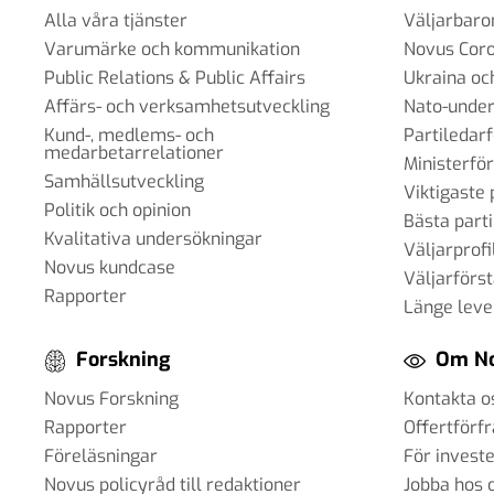
Alla våra tjänster
Väljarbar
Varumärke och kommunikation
Novus Cor
Public Relations & Public Affairs
Ukraina oc
Affärs- och verksamhetsutveckling
Nato-under
Kund-, medlems- och
Partiledar
medarbetarrelationer
Ministerfö
Samhällsutveckling
Viktigaste 
Politik och opinion
Bästa parti
Kvalitativa undersökningar
Väljarprofi
Novus kundcase
Väljarförs
Rapporter
Länge leve
Forskning
Om N
Novus Forskning
Kontakta o
Rapporter
Offertförf
Föreläsningar
För invest
Novus policyråd till redaktioner
Jobba hos 