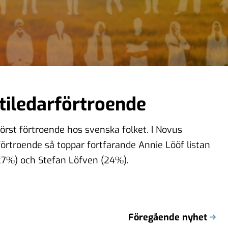
tiledarförtroende
örst förtroende hos svenska folket. I Novus
förtroende så toppar fortfarande Annie Lööf listan
(27%) och Stefan Löfven (24%).
Föregående nyhet