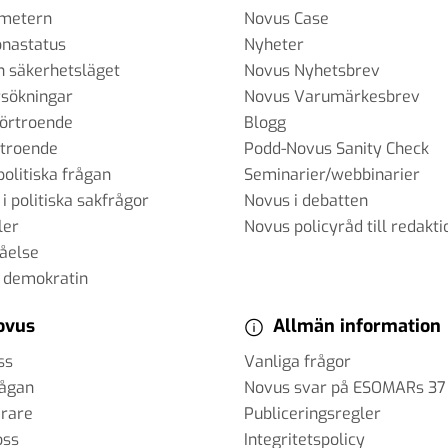
ometern
Novus Case
onastatus
Nyheter
h säkerhetsläget
Novus Nyhetsbrev
sökningar
Novus Varumärkesbrev
förtroende
Blogg
rtroende
Podd-Novus Sanity Check
politiska frågan
Seminarier/webbinarier
 i politiska sakfrågor
Novus i debatten
ler
Novus policyråd till redakti
tåelse
 demokratin
ovus
Allmän information
ss
Vanliga frågor
rågan
Novus svar på ESOMARs 37
erare
Publiceringsregler
oss
Integritetspolicy