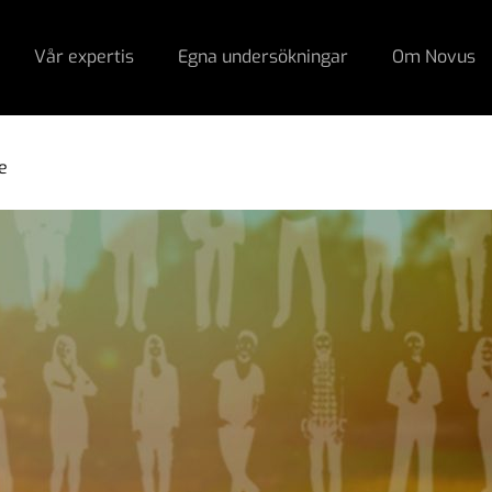
Vår expertis
Egna undersökningar
Om Novus
e