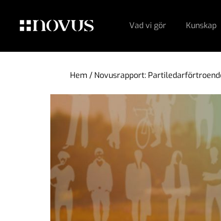
Vad vi gör
Kunskap
Hem
/
Novusrapport: Partiledarförtroend