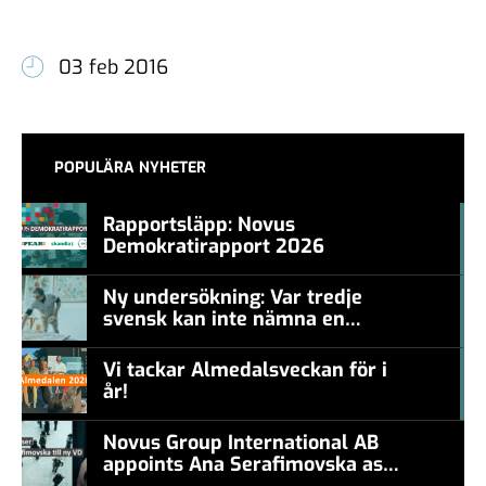
03 feb 2016
POPULÄRA NYHETER
Rapportsläpp: Novus
Demokratirapport 2026
#457a7b
Ny undersökning: Var tredje
svensk kan inte nämna en
#457a7b
levande konstnär
Vi tackar Almedalsveckan för i
år!
#457a7b
Novus Group International AB
appoints Ana Serafimovska as
new CEO