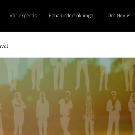
Vår expertis
Egna undersökningar
Om Novus
sval