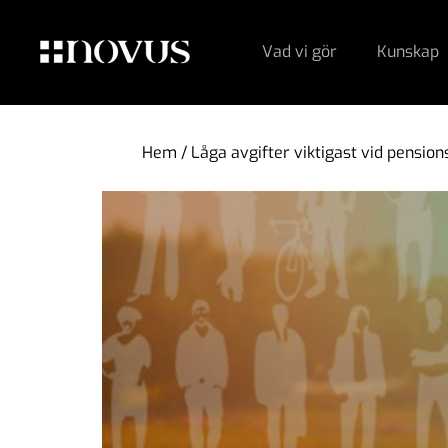
Vad vi gör
Kunskap
Hem
/
Låga avgifter viktigast vid pension