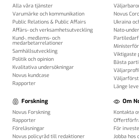
Alla våra tjänster
Väljarbar
Varumärke och kommunikation
Novus Cor
Public Relations & Public Affairs
Ukraina oc
Affärs- och verksamhetsutveckling
Nato-under
Kund-, medlems- och
Partiledar
medarbetarrelationer
Ministerfö
Samhällsutveckling
Viktigaste 
Politik och opinion
Bästa parti
Kvalitativa undersökningar
Väljarprofi
Novus kundcase
Väljarförs
Rapporter
Länge leve
Forskning
Om N
Novus Forskning
Kontakta o
Rapporter
Offertförf
Föreläsningar
För invest
Novus policyråd till redaktioner
Jobba hos 