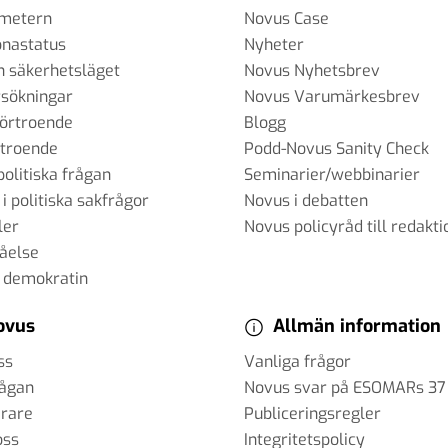
ometern
Novus Case
onastatus
Nyheter
h säkerhetsläget
Novus Nyhetsbrev
sökningar
Novus Varumärkesbrev
förtroende
Blogg
rtroende
Podd-Novus Sanity Check
politiska frågan
Seminarier/webbinarier
 i politiska sakfrågor
Novus i debatten
ler
Novus policyråd till redakti
tåelse
 demokratin
ovus
Allmän information
ss
Vanliga frågor
rågan
Novus svar på ESOMARs 37
erare
Publiceringsregler
oss
Integritetspolicy