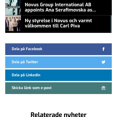
Novus Group International AB
appoints Ana Serafimovska as
new CEO
Ny styrelse i Novus och varmt
välkommen till Carl Piva
#457a7b
Dela på Facebook
Dela på Twitter
Dela på Linkedin
Skicka länk som e-post
Relaterade nyheter