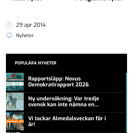
29 apr 2014
Nyheter
POPULÄRA NYHETER
Rapportsläpp: Novus
Demokratirapport 2026
#457a7b
Ny undersökning: Var tredje
svensk kan inte nämna en
#457a7b
levande konstnär
Vi tackar Almedalsveckan för i
år!
#457a7b