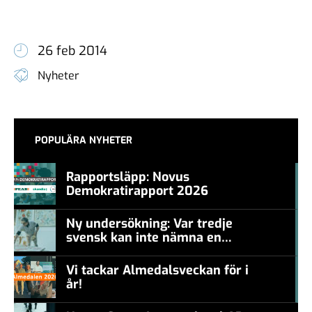
26 feb 2014
Nyheter
POPULÄRA NYHETER
Rapportsläpp: Novus
Demokratirapport 2026
#457a7b
Ny undersökning: Var tredje
svensk kan inte nämna en
#457a7b
levande konstnär
Vi tackar Almedalsveckan för i
år!
#457a7b