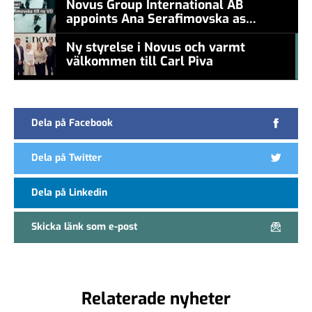
Novus Group International AB
appoints Ana Serafimovska as
new CEO
Ny styrelse i Novus och varmt
välkommen till Carl Piva
#457a7b
Dela på Facebook
Dela på Twitter
Dela på Linkedin
Skicka länk som e-post
Relaterade nyheter