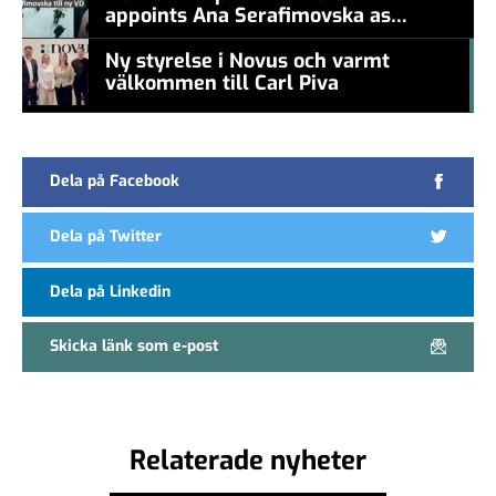
appoints Ana Serafimovska as
new CEO
Ny styrelse i Novus och varmt
välkommen till Carl Piva
#457a7b
Dela på Facebook
Dela på Twitter
Dela på Linkedin
Skicka länk som e-post
Relaterade nyheter