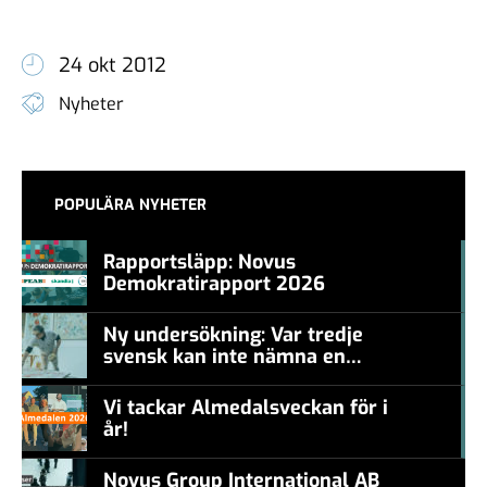
24 okt 2012
Nyheter
POPULÄRA NYHETER
Rapportsläpp: Novus
Demokratirapport 2026
#457a7b
Ny undersökning: Var tredje
svensk kan inte nämna en
#457a7b
levande konstnär
Vi tackar Almedalsveckan för i
år!
#457a7b
Novus Group International AB