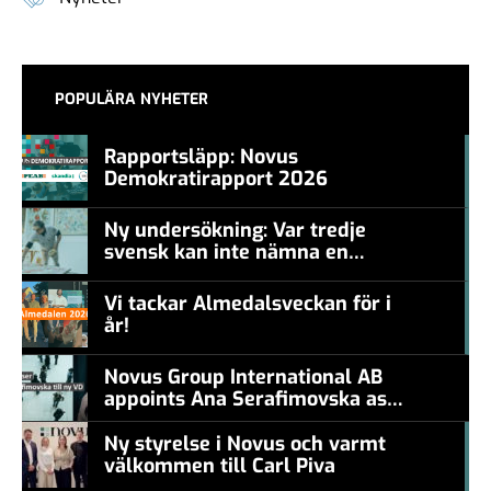
POPULÄRA NYHETER
Rapportsläpp: Novus
Demokratirapport 2026
#457a7b
Ny undersökning: Var tredje
svensk kan inte nämna en
#457a7b
levande konstnär
Vi tackar Almedalsveckan för i
år!
#457a7b
Novus Group International AB
appoints Ana Serafimovska as
new CEO
Ny styrelse i Novus och varmt
välkommen till Carl Piva
#457a7b