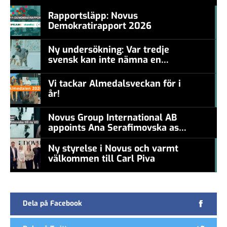
Rapportsläpp: Novus
Demokratirapport 2026
#457a7b
Ny undersökning: Var tredje
svensk kan inte nämna en
#457a7b
levande konstnär
Vi tackar Almedalsveckan för i
år!
#457a7b
Novus Group International AB
appoints Ana Serafimovska as
new CEO
Ny styrelse i Novus och varmt
välkommen till Carl Piva
#457a7b
Dela på Facebook