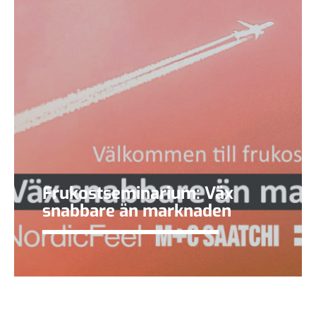
Frukostseminarium: Väx
snabbare än marknaden