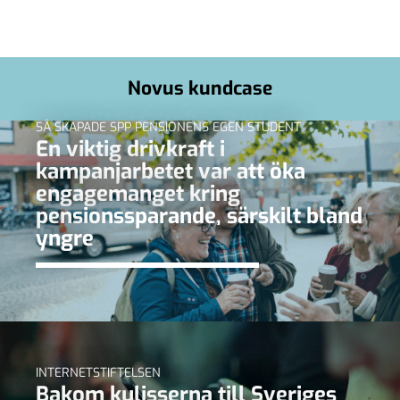
Novus kundcase
SÅ SKAPADE SPP PENSIONENS EGEN STUDENT
En viktig drivkraft i
kampanjarbetet var att öka
engagemanget kring
pensionssparande, särskilt bland
yngre
INTERNETSTIFTELSEN
Bakom kulisserna till Sveriges