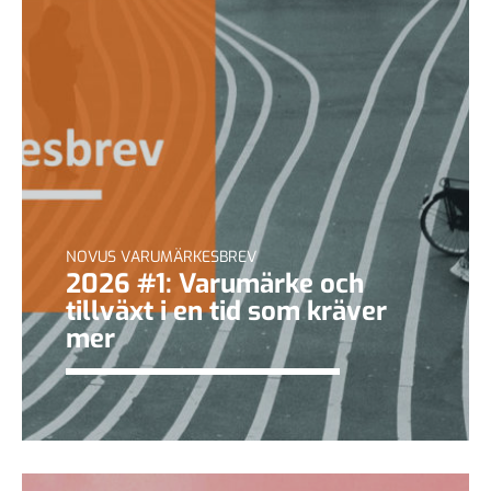
NOVUS VARUMÄRKESBREV
2026 #1: Varumärke och
tillväxt i en tid som kräver
mer