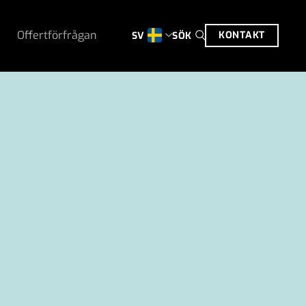
Offertförfrågan
KONTAKT
SÖK
SV