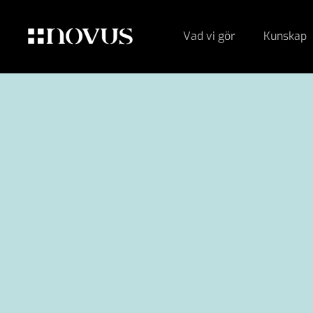
Vad vi gör
Kunskap
Laddar Harris vs.
dashboard…