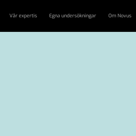
Vår expertis
Egna undersökningar
Om Novus
 Trump