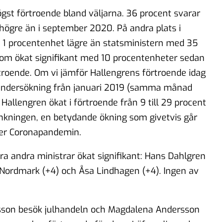
gst förtroende bland väljarna. 36 procent svarar
 högre än i september 2020. På andra plats i
1 procentenhet lägre än statsministern med 35
 som ökat signifikant med 10 procentenheter sedan
roende. Om vi jämför Hallengrens förtroende idag
undersökning från januari 2019 (samma månad
Hallengren ökat i förtroende från 9 till 29 procent
erankningen, en betydande ökning som givetvis går
nder Coronapandemin.
a andra ministrar ökat signifikant: Hans Dahlgren
 Nordmark (+4) och Åsa Lindhagen (+4). Ingen av
sson besök julhandeln och Magdalena Andersson