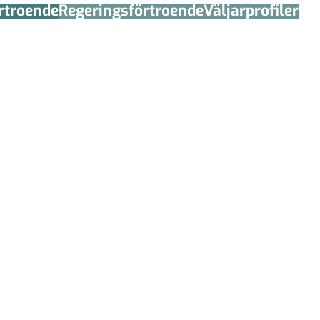
örtroende
Regerings­förtroende
Väljarprofiler