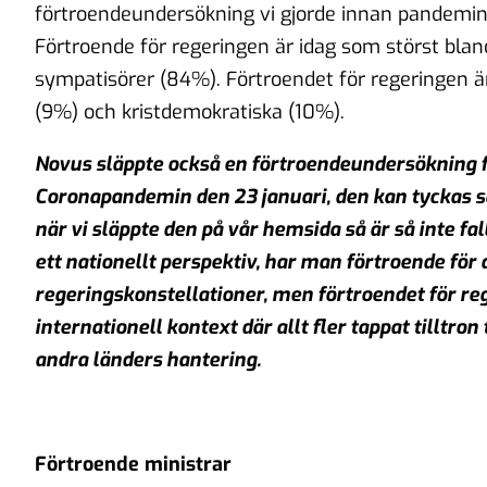
förtroendeundersökning vi gjorde innan pandemin, 
Förtroende för regeringen är idag som störst blan
sympatisörer (84%). Förtroendet för regeringen ä
(9%) och kristdemokratiska (10%).
Novus släppte också en förtroendeundersökning 
Coronapandemin den 23 januari, den kan tyckas 
när vi släppte den på vår hemsida så är så inte fa
ett nationellt perspektiv, har man förtroende fö
regeringskonstellationer, men förtroendet för re
internationell kontext där allt fler tappat tilltr
andra länders hantering.
Förtroende ministrar