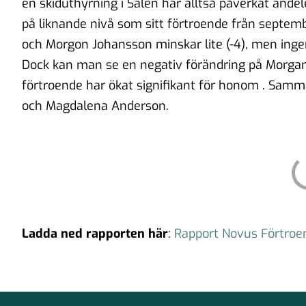
en skiduthyrning i Sälen har alltså påverkat ande
på liknande nivå som sitt förtroende från septem
och Morgon Johansson minskar lite (-4), men ingen 
Dock kan man se en negativ förändring på Morga
förtroende har ökat signifikant för honom . Samm
och Magdalena Anderson.
Ladda ned rapporten här
:
Rapport Novus Förtroe