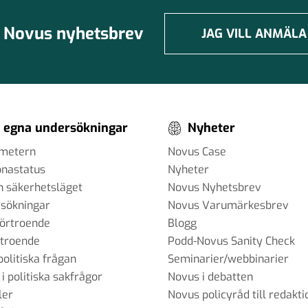
Novus nyhetsbrev
JAG VILL ANMÄLA
 egna undersökningar
Nyheter
ometern
Novus Case
onastatus
Nyheter
h säkerhetsläget
Novus Nyhetsbrev
sökningar
Novus Varumärkesbrev
förtroende
Blogg
rtroende
Podd-Novus Sanity Check
politiska frågan
Seminarier/webbinarier
 i politiska sakfrågor
Novus i debatten
ler
Novus policyråd till redakti