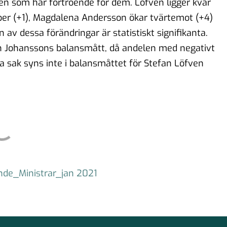
len som har förtroende för dem. Löfven ligger kvar
ber (+1), Magdalena Andersson ökar tvärtemot (+4)
av dessa förändringar är statistiskt signifikanta.
n Johanssons balansmått, då andelen med negativt
a sak syns inte i balansmåttet för Stefan Löfven
nde_Ministrar_jan 2021