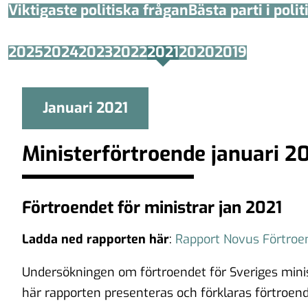
Viktigaste politiska frågan
Bästa parti i poli
2025
2024
2023
2022
2021
2020
2019
Januari 2021
Ministerförtroende januari 2
Förtroendet för ministrar jan 2021
Ladda ned rapporten här
:
Rapport Novus Förtroe
Undersökningen om förtroendet för Sveriges minist
här rapporten presenteras och förklaras förtroende