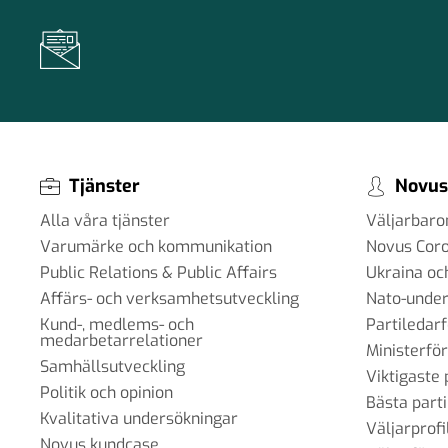
Tjänster
Novus
Alla våra tjänster
Väljarbar
Varumärke och kommunikation
Novus Cor
Public Relations & Public Affairs
Ukraina oc
Affärs- och verksamhetsutveckling
Nato-under
Kund-, medlems- och
Partiledar
medarbetarrelationer
Ministerfö
Samhällsutveckling
Viktigaste 
Politik och opinion
Bästa parti
Kvalitativa undersökningar
Väljarprofi
Novus kundcase