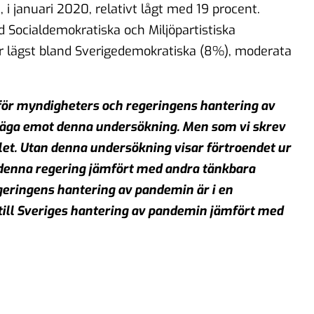
i januari 2020, relativt lågt med 19 procent.
d Socialdemokratiska och Miljöpartistiska
r lägst bland Sverigedemokratiska (8%), moderata
för myndigheters och regeringens hantering av
säga emot denna undersökning. Men som vi skrev
llet. Utan denna undersökning visar förtroendet ur
r denna regering jämfört med andra tänkbara
geringens hantering av pandemin är i en
on till Sveriges hantering av pandemin jämfört med