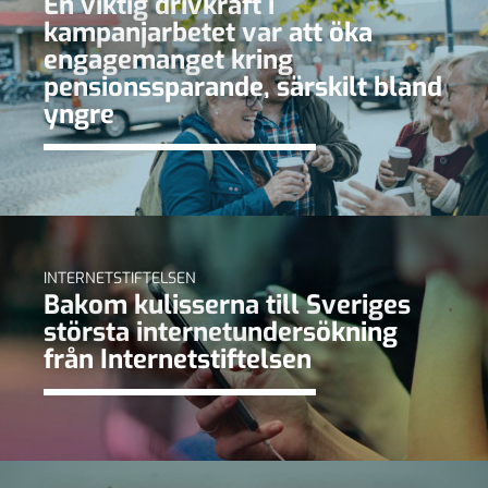
En viktig drivkraft i
kampanjarbetet var att öka
engagemanget kring
pensionssparande, särskilt bland
yngre
INTERNETSTIFTELSEN
Bakom kulisserna till Sveriges
största internetundersökning
från Internetstiftelsen