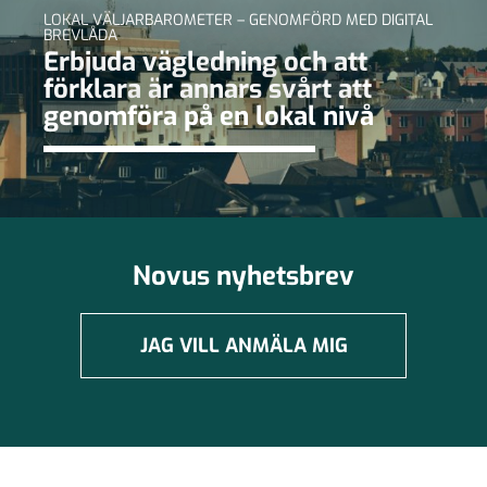
LOKAL VÄLJARBAROMETER – GENOMFÖRD MED DIGITAL
BREVLÅDA
Erbjuda vägledning och att
förklara är annars svårt att
genomföra på en lokal nivå
Novus nyhetsbrev
JAG VILL ANMÄLA MIG