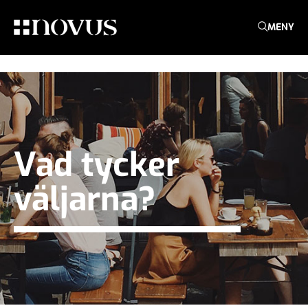
MENY
Vad tycker
väljarna?