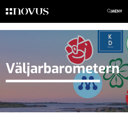
MENY
Väljarbarometern