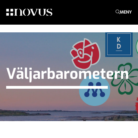
MENY
Väljarbarometern