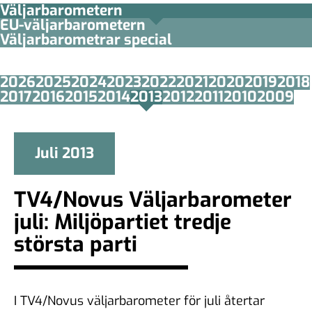
Väljarbarometern
EU-väljarbarometern
Väljarbarometrar special
2026
2025
2024
2023
2022
2021
2020
2019
2018
2017
2016
2015
2014
2013
2012
2011
2010
2009
Juli 2013
TV4/Novus Väljarbarometer
juli: Miljöpartiet tredje
största parti
I TV4/Novus väljarbarometer för juli återtar