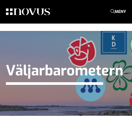
MENY
Väljarbarometern