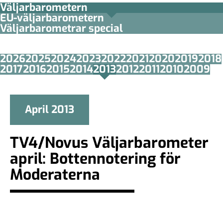
Väljarbarometern
EU-väljarbarometern
Väljarbarometrar special
2026
2025
2024
2023
2022
2021
2020
2019
2018
2017
2016
2015
2014
2013
2012
2011
2010
2009
April 2013
TV4/Novus Väljarbarometer
april: Bottennotering för
Moderaterna