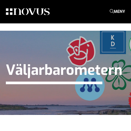
MENY
Väljarbarometern