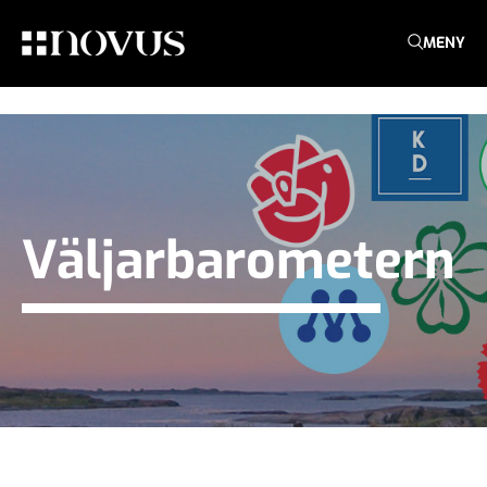
MENY
Väljarbarometern